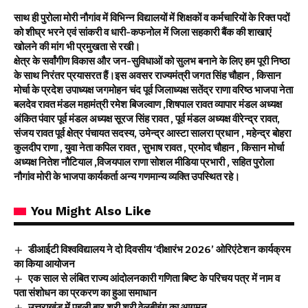
साथ ही पुरोला मोरी नौगांव में विभिन्न विद्यालयों में शिक्षकों व कर्मचारियों के रिक्त पदों
को शीघ्र भरने एवं सांकरी व धारी-कफनोल में जिला सहकारी बैंक की शाखाएं
खोलने की मांग भी प्रमुखता से रखी।
क्षेत्र के सर्वांगीण विकास और जन-सुविधाओं को सुलभ बनाने के लिए हम पूरी निष्ठा
के साथ निरंतर प्रयासरत हैं।इस अवसर राज्यमंत्री जगत सिंह चौहान , किसान
मोर्चा के प्रदेश उपाध्यक्ष जगमोहन चंद पूर्व जिलाध्यक्ष सतेंद्र राणा वरिष्ठ भाजपा नेता
बलदेव रावत मंडल महामंत्री रमेश बिजल्वाण ,शिषपाल रावत व्यापार मंडल अध्यक्ष
अंकित पंवार पूर्व मंडल अध्यक्ष सूरज सिंह रावत , पूर्व मंडल अध्यक्ष वीरेन्द्र रावत,
संजय रावत पूर्व क्षेत्र पंचायत सदस्य, उमेन्द्र आस्टा सालरा प्रधान , महेन्द्र बोहरा
कुलदीप राणा , युवा नेता कपिल रावत , सुभाष रावत , प्रमोद चौहान , किसान मोर्चा
अध्यक्ष नितेश नौटियाल ,विजयपाल राणा सोशल मीडिया प्रभारी , सहित पुरोला
नौगांव मोरी के भाजपा कार्यकर्ता अन्य गणमान्य व्यक्ति उपस्थित रहे।
You Might Also Like
डीआईटी विश्वविद्यालय ने दो दिवसीय ‘दीक्षारंभ 2026’ ओरिएंटेशन कार्यक्रम
का किया आयोजन
एक साल से लंबित राज्य आंदोलनकारी गणिता बिष्ट के परिचय पत्र में नाम व
पता संशोधन का प्रकरण का हुआ समाधान
उत्तराखंड में पहली बार श्री श्री वेलबीइंग का आगमन