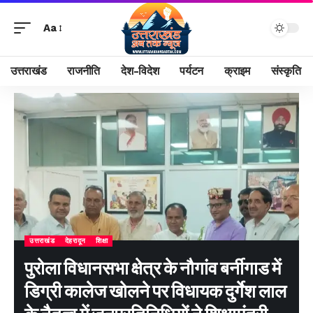
Aa
उत्तराखंड
राजनीति
देश-विदेश
पर्यटन
क्राइम
संस्कृति
उत्तराखंड
देहरादून
शिक्षा
पुरोला विधानसभा क्षेत्र के नौगांव बर्नीगाड में
डिग्री कालेज खोलने पर विधायक दुर्गेश लाल