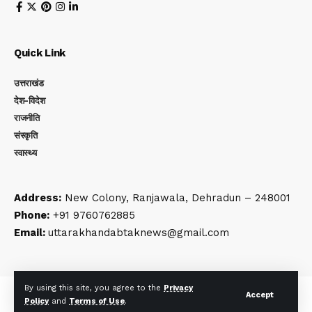
Quick Link
उत्तराखंड
देश-विदेश
राजनीति
संस्कृति
स्वास्थ्य
Address:
New Colony, Ranjawala, Dehradun – 248001
Phone:
+91 9760762885
Email:
uttarakhandabtaknews@gmail.com
By using this site, you agree to the
Privacy
© Uttarakhand Ab Tak. All Rights Reserved | Developed By:
Tech
Accept
Policy
and
Terms of Use
.
Yard Labs