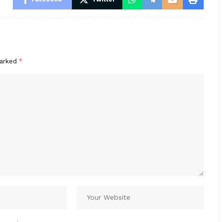
marked
*