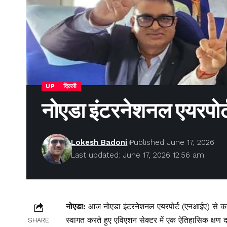
UP
दिल्ली
नोएडा इंटरनेशनल एयरपोर्
Lokesh Badoni
Published June 17, 2026
Last updated: June 17, 2026 12:56 am
नोएडा:
आज नोएडा इंटरनेशनल एयरपोर्ट (एनआईए) से कमर्श
स्वागत करते हुए एविएशन सेक्टर में एक ऐतिहासिक क्ष
SHARE