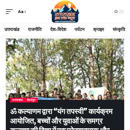
Aa
उत्तराखंड
राजनीति
देश-विदेश
पर्यटन
क्राइम
संस्कृति
उत्तराखंड
देहरादून
ॐ कल्याणम द्वारा “यंग तपस्वी” कार्यक्रम
आयोजित, बच्चों और युवाओं के समग्र