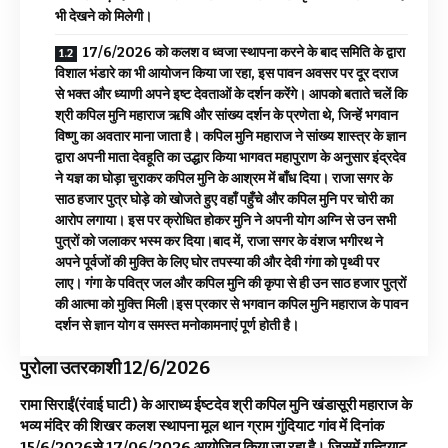
भी देखने को मिलेगी।
17/6/2026 को कलश व ध्वजा स्थापना करने के बाद समिति के द्वारा
विशाल भंडारे का भी आयोजन किया जा रहा, इस पावन अवसर पर दूर दराज
से भक्त और ध्याणी अपने इष्ट देवताओं के दर्शन करेंगे। आपको बताते चलें कि
श्री कपिल मुनि महाराज ऋषि और सांख्य दर्शन के प्रणेता थे, जिन्हें भगवान
विष्णु का अवतार माना जाता है। कपिल मुनि महाराज ने सांख्य शास्त्र के ज्ञान
द्वारा अपनी माता देवहूति का उद्धार किया भागवत महापुराण के अनुसार इंद्रदेव
ने यज्ञ का घोड़ा चुराकर कपिल मुनि के आश्रम में बाँध दिया। राजा सगर के
साठ हजार पुत्र घोड़े को खोजते हुए वहाँ पहुँचे और कपिल मुनि पर चोरी का
आरोप लगाया। इस पर क्रोधित होकर मुनि ने अपनी योग अग्नि से उन सभी
पुत्रों को जलाकर भस्म कर दिया।बाद में, राजा सगर के वंशज भगीरथ ने
अपने पूर्वजों की मुक्ति के लिए घोर तपस्या की और देवी गंगा को पृथ्वी पर
लाए। गंगा के पवित्र जल और कपिल मुनि की कृपा से ही उन साठ हजार पुत्रों
की आत्मा को मुक्ति मिली।इस प्रकार से भगवान कपिल मुनि महाराज के पावन
दर्शन से ज्ञान योग व समस्त मनोकामनाएं पूर्ण होती है।
पुरोला उतरकाशी 12/6/2026
रामा सिराईं(रंवाई घाटी ) के आराध्य ईष्टदेव श्री कपिल मुनि खंडासूरी महाराज के
भव्य मंदिर की शिखर कलश स्थापना मूल थान ग्राम गुंदियाट गांव में दिनांक
15/6/2026से 17/06/2026 आयोजित किया जा रहा है। जिसमें गुन्दियाट