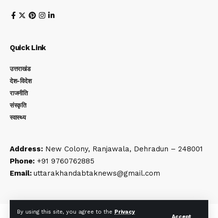
Quick Link
उत्तराखंड
देश-विदेश
राजनीति
संस्कृति
स्वास्थ्य
Address:
New Colony, Ranjawala, Dehradun – 248001
Phone:
+91 9760762885
Email:
uttarakhandabtaknews@gmail.com
By using this site, you agree to the
Privacy
© Uttarakhand Ab Tak. All Rights Reserved | Developed By:
Tech
Accept