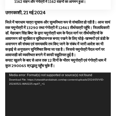
1162 वाहन और गंगोत्री में 1162 वाहनों का आगमन हुआ।
उत्तरकाशी, 21 मई 2024
जिले में चारधाम यात्रा सुचारू और सुव्यस्थित रूप से संचालित हो रही है। आज सायं
तक यमुनोत्री में 13290 तथा गंगोत्री में 12461 तीर्थयात्री पहॅुंचे। जिलाधिकारी
डॉ. मेहरबान सिंह बिष्ट के द्वारा यमुनोत्री धाम के पैदल मार्ग पर तीर्थयात्रियों के
आवागमन को सुरक्षित व सुविधाजनक बनाए रखने के लिए घोड़े-खच्चरों एवं डंडी के
अवागमन की संख्या एवं समयावधि तय किए जाने के संबंध में जारी आदेश का भी
कड़ाई से अनुपालन सुनिश्चित किया जा रहा है। जिससे यमुनोत्री पैदल मार्ग पर
आवाजाही को व्यवस्थित बनाने में काफी सहूलियत हुई है।
कपाट खुलने के बाद से आज तक 12 दिनों के भीतर यमुनोत्री एवं गंगोत्री धाम में
कुल 290065 श्रद्धालु पहॅुंच चुके हैं।
Video
Media error: Format(s) not supported or source(s) not found
Download File: https://uttarakhandabtak.com/wp-content/uploads/2024/05/VID-
Player
20240521-WA0225.mp4?_=1