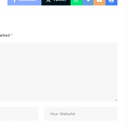
marked
*