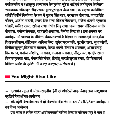
पर्यावरणविद व रक्षासूत्र आन्दोलन के प्रणेता सुरेश भाई एवं कार्यक्रम के जिला
समन्वयक लोकेन्द्र सिंह परमार द्वारा पुरस्कृत किया गया। कार्यक्रम का विभिन्न
गतिविधियों में निर्णायक के रूप में गुलाब सिंह महर, प्रभाकर सेमवाल, जगत सिंह
चौहान, अजीता भंडारी, संजय सिंह राणा, विजय सिंह राणा, राजेश भंडारी, प्रकाश
भंडारी, धर्मेंद्र रावत, राकेश राणा, गंभीर सिंह राणा, जयनारायण नौटियाल, मनीष
सेमवाल, मनोज सेमवाल, राजश्री असवाल, विनीता बिष्ट रहे l इस अवसर पर
कार्यक्रम में जनपद के विभिन्न विकासखण्डों के विज्ञानं समन्वयक एवं मार्गदर्शक
शिक्षक डॉ शम्भू नौटियाल, अनिल बिष्ट, सुमेरा प्रजापति, युद्धवीर राणा, सुधा जोशी,
विनीता बहुगुणा,विजयराम बंटवान, शिखा भद्री, बीरपाल असवाल, आशा रांगड़,
विजयराज, मनोज जोशी,पूनम रावत, कल्पना असवाल, नीतू रावत, प्रदीप रावत,
विजय प्रकाश गौड़, मंगल सिंह पंवार, हिमांशु भारती सुरक्षा रावत, दीपशिखा एवं
बिभिन्न ब्लॉक के प्रतिभागी छात्र छात्राएं उपस्थित थे।
You Might Also Like
द आर्यन स्कूल में अंतर-सदनीय हिंदी एवं अंग्रेज़ी वाद-विवाद तथा आशुभाषण
प्रतियोगिताओं का आयोजन
डीआईटी विश्वविद्यालय ने दो दिवसीय ‘दीक्षारंभ 2026’ ओरिएंटेशन कार्यक्रम
का किया आयोजन
एक साल से लंबित राज्य आंदोलनकारी गणिता बिष्ट के परिचय पत्र में नाम व