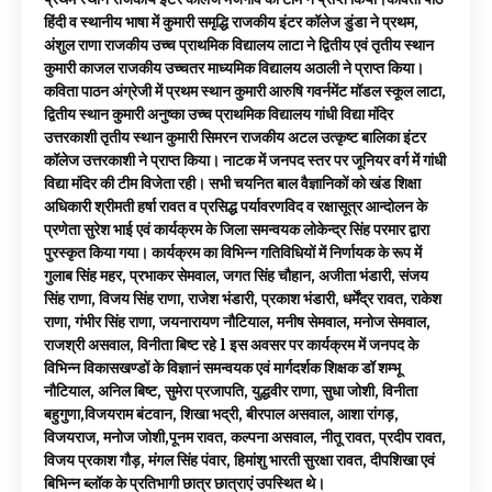
हिंदी व स्थानीय भाषा में कुमारी समृद्धि राजकीय इंटर कॉलेज डुंडा ने प्रथम,
अंशुल राणा राजकीय उच्च प्राथमिक विद्यालय लाटा ने द्वितीय एवं तृतीय स्थान
कुमारी काजल राजकीय उच्चतर माध्यमिक विद्यालय अठाली ने प्राप्त किया।
कविता पाठन अंग्रेजी में प्रथम स्थान कुमारी आरुषि गवर्नमेंट मॉडल स्कूल लाटा,
द्वितीय स्थान कुमारी अनुष्का उच्च प्राथमिक विद्यालय गांधी विद्या मंदिर
उत्तरकाशी तृतीय स्थान कुमारी सिमरन राजकीय अटल उत्कृष्ट बालिका इंटर
कॉलेज उत्तरकाशी ने प्राप्त किया। नाटक में जनपद स्तर पर जूनियर वर्ग में गांधी
विद्या मंदिर की टीम विजेता रही। सभी चयनित बाल वैज्ञानिकों को खंड शिक्षा
अधिकारी श्रीमती हर्षा रावत व प्रसिद्ध पर्यावरणविद व रक्षासूत्र आन्दोलन के
प्रणेता सुरेश भाई एवं कार्यक्रम के जिला समन्वयक लोकेन्द्र सिंह परमार द्वारा
पुरस्कृत किया गया। कार्यक्रम का विभिन्न गतिविधियों में निर्णायक के रूप में
गुलाब सिंह महर, प्रभाकर सेमवाल, जगत सिंह चौहान, अजीता भंडारी, संजय
सिंह राणा, विजय सिंह राणा, राजेश भंडारी, प्रकाश भंडारी, धर्मेंद्र रावत, राकेश
राणा, गंभीर सिंह राणा, जयनारायण नौटियाल, मनीष सेमवाल, मनोज सेमवाल,
राजश्री असवाल, विनीता बिष्ट रहे l इस अवसर पर कार्यक्रम में जनपद के
विभिन्न विकासखण्डों के विज्ञानं समन्वयक एवं मार्गदर्शक शिक्षक डॉ शम्भू
नौटियाल, अनिल बिष्ट, सुमेरा प्रजापति, युद्धवीर राणा, सुधा जोशी, विनीता
बहुगुणा,विजयराम बंटवान, शिखा भद्री, बीरपाल असवाल, आशा रांगड़,
विजयराज, मनोज जोशी,पूनम रावत, कल्पना असवाल, नीतू रावत, प्रदीप रावत,
विजय प्रकाश गौड़, मंगल सिंह पंवार, हिमांशु भारती सुरक्षा रावत, दीपशिखा एवं
बिभिन्न ब्लॉक के प्रतिभागी छात्र छात्राएं उपस्थित थे।