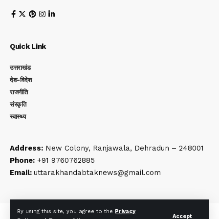
Quick Link
उत्तराखंड
देश-विदेश
राजनीति
संस्कृति
स्वास्थ्य
Address:
New Colony, Ranjawala, Dehradun – 248001
Phone:
+91 9760762885
Email:
uttarakhandabtaknews@gmail.com
By using this site, you agree to the
Privacy
© Uttarakhand Ab Tak. All Rights Reserved | Developed By:
Tech
Accept