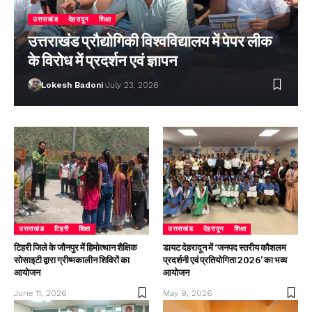
उत्तराखंड
देहरादून
शिक्षा
उत्तराखंड प्रौद्योगिकी विश्वविद्यालय में पेपर लीक
के विरोध में प्रदर्शन एवं ज्ञापन
Lokesh Badoni
July 23, 2026
उत्तराखंड
टिहरी
शिक्षा
उत्तराखंड
देहरादून
शिक्षा
टिहरी जिले के जौनपुर में हिमोत्थान शैक्षिक
डायट देहरादून में ‘जनपद स्तरीय कौशलम
सोसाइटी द्वारा ग्रीष्मकालीन शिविरों का
प्रदर्शनी एवं प्रतियोगिता 2026’ का भव्य
आयोजन
आयोजन
June 11, 2026
May 9, 2026