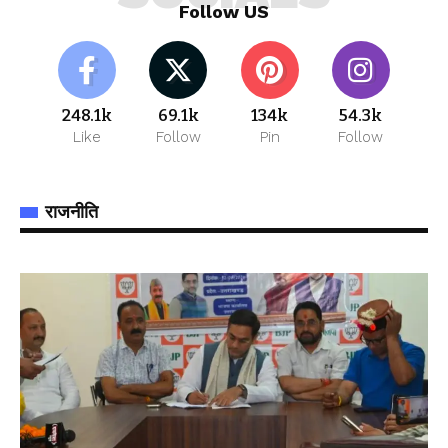
Follow US
248.1k
69.1k
134k
54.3k
Like
Follow
Pin
Follow
राजनीति