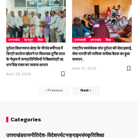
उत्तराखंड
देहरादून
शिक्षा
उत्तरकाशी
उत्तराखंड
शिक्षा
पुरोला विधानसभा क्षेत्र के नौगांव बर्नीगाड में
राष्ट्रीय स्वयंसेवक संघ पुरोला की सेवा इकाई,
डिग्री कालेज खोलने पर विधायक दुर्गेश लाल
सेवा भारती की मासिक समीक्षा बैठक का हुआ
के नैतृत्व में जनप्रतिनिधियों ने शिक्षामंत्री डा.
समापन ,
धन सिंह रावत का जताया आभार
April 10, 2026
April 26, 2026
Previous
Next
Categories
उत्तराखंड
राजनीति
देश-विदेश
पर्यटन
क्राइम
संस्कृति
शिक्षा