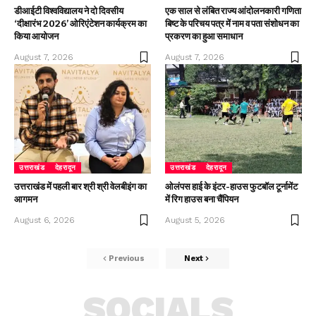
डीआईटी विश्वविद्यालय ने दो दिवसीय
एक साल से लंबित राज्य आंदोलनकारी गणिता
‘दीक्षारंभ 2026’ ओरिएंटेशन कार्यक्रम का
बिष्ट के परिचय पत्र में नाम व पता संशोधन का
किया आयोजन
प्रकरण का हुआ समाधान
August 7, 2026
August 7, 2026
उत्तराखंड
देहरादून
उत्तराखंड
देहरादून
उत्तराखंड में पहली बार श्री श्री वेलबीइंग का
ओलंपस हाई के इंटर-हाउस फुटबॉल टूर्नामेंट
आगमन
में रिग हाउस बना चैंपियन
August 6, 2026
August 5, 2026
Previous
Next
SOCIALS