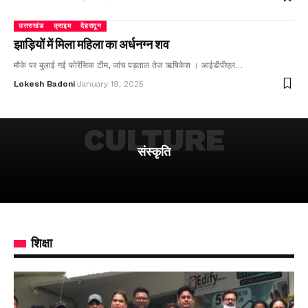
उत्तराखंड
क्राइम
देहरादून
झाड़ियों में मिला महिला का अर्धनग्न शव
मौके पर बुलाई गई फोरेंसिक टीम, जांच पड़ताल तेज ऋषिकेश । आईडीपीएल…
Lokesh Badoni
January 19, 2025
CULTURE
संस्कृति
शिक्षा