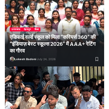
उत्तराखंड
देहरादून
शिक्षा
एडिफाई वर्ल्ड स्कूल को मिला “करियर्स 360” की
“इंडियाज़ बेस्ट स्कूल्स 2026” में AAA+ रेटिंग
का गौरव
Lokesh Badoni
July 24, 2026