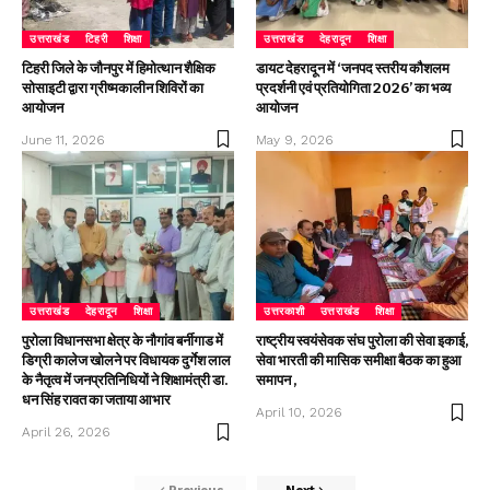
उत्तराखंड
टिहरी
शिक्षा
उत्तराखंड
देहरादून
शिक्षा
टिहरी जिले के जौनपुर में हिमोत्थान शैक्षिक
डायट देहरादून में ‘जनपद स्तरीय कौशलम
सोसाइटी द्वारा ग्रीष्मकालीन शिविरों का
प्रदर्शनी एवं प्रतियोगिता 2026’ का भव्य
आयोजन
आयोजन
June 11, 2026
May 9, 2026
उत्तराखंड
देहरादून
शिक्षा
उत्तरकाशी
उत्तराखंड
शिक्षा
पुरोला विधानसभा क्षेत्र के नौगांव बर्नीगाड में
राष्ट्रीय स्वयंसेवक संघ पुरोला की सेवा इकाई,
डिग्री कालेज खोलने पर विधायक दुर्गेश लाल
सेवा भारती की मासिक समीक्षा बैठक का हुआ
के नैतृत्व में जनप्रतिनिधियों ने शिक्षामंत्री डा.
समापन ,
धन सिंह रावत का जताया आभार
April 10, 2026
April 26, 2026