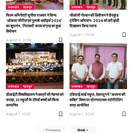
उत्तराखंड
देहरादून
उत्तराखंड
देहरादून
फिल्म अभिनेत्री सुनीता राजवार ने किया
जीओसी गोल्डन की डिवीजन ने डैनकुंड
‘ओकल्ट सीरीज़ एवं गुलाबो अवॉर्ड्स 2026’
ट्रेकिंग अभियान–2026 को हरी झंडी
का शुभारंभ, ‘निरावधी’ काव्य संग्रह का हुआ
दिखाकर किया रवाना
विमोचन
August 1, 2026
August 4, 2026
उत्तराखंड
देहरादून
उत्तराखंड
देहरादून
डीआईटी विश्वविद्यालय ने छात्रों की मेहनत को
एडिफाई वर्ल्ड स्कूल, देहरादून में “कल्पना की
सराहा, 31 स्कूलों के टॉपर्स बच्चों को किया
शक्ति” विषय पर प्रेरणादायक स्टोरीटेलिंग
सम्मानित
सत्र आयोजित
August 1, 2026
August 1, 2026
Previous
Next