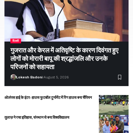
दिल्ली
गुजरात और केरल में अतिवृष्टि के कारण दिवंगत हुए
लोगों को मोरारी बापू की श्रद्धांजलि और उनके
परिजनों को सहायता
Lokesh Badoni
August 5, 2026
ओलंपस हाई के इंटर-हाउस फुटबॉल टूर्नामेंट में रिग हाउस बना चैंपियन
तुलाज़ ने रचा इतिहास, संस्थान से बना विश्वविद्यालय