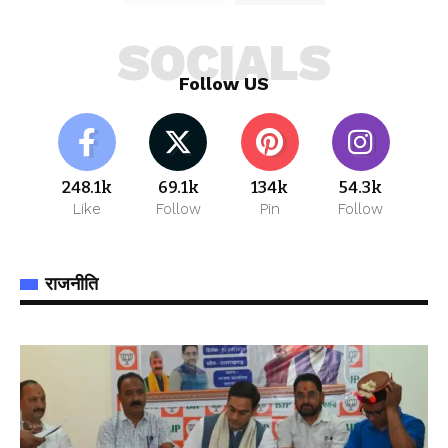
SOCIALS
Follow US
248.1k
69.1k
134k
54.3k
Like
Follow
Pin
Follow
राजनीति