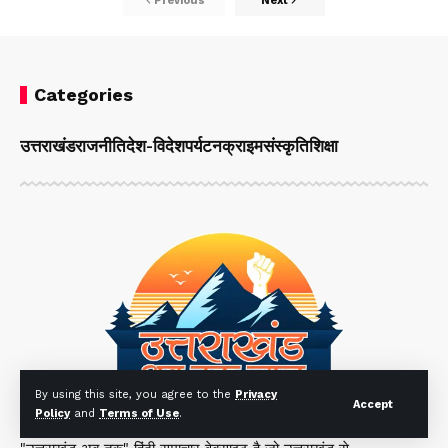
Previous
Next
Categories
उत्तराखंड
राजनीति
देश-विदेश
पर्यटन
क्राइम
संस्कृति
शिक्षा
By using this site, you agree to the
Privacy
Accept
Policy
and
Terms of Use
.