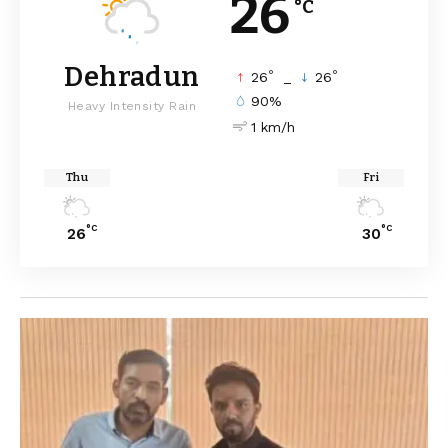
26
°C
Dehradun
°
°
26
_
26
90%
Heavy Intensity Rain
1 km/h
Thu
Fri
°C
°C
26
30