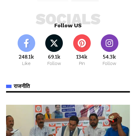
SOCIALS
Follow US
248.1k
69.1k
134k
54.3k
Like
Follow
Pin
Follow
राजनीति