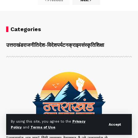
Previous
Next
Categories
उत्तराखंड
राजनीति
देश-विदेश
पर्यटन
क्राइम
संस्कृति
शिक्षा
By using this site, you agree to the
Privacy
Accept
Policy
and
Terms of Use
.