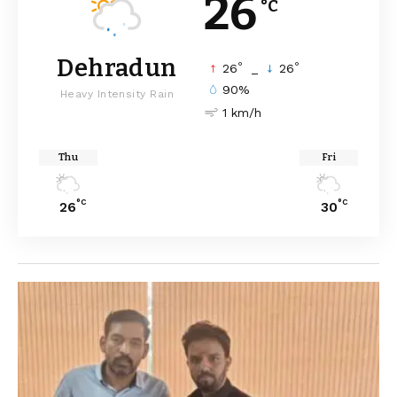
26
°C
Dehradun
°
°
26
_
26
90%
Heavy Intensity Rain
1 km/h
Thu
Fri
°C
°C
26
30