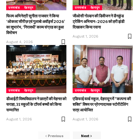
उत्तराखंड
देहरादून
उत्तराखंड
देहरादून
फिल्म अभिनेत्री सुनीता राजवार ने किया
जीओसी गोल्डन की डिवीजन ने डैनकुंड
‘ओकल्ट सीरीज़ एवं गुलाबो अवॉर्ड्स 2026’
ट्रेकिंग अभियान–2026 को हरी झंडी
का शुभारंभ, ‘निरावधी’ काव्य संग्रह का हुआ
दिखाकर किया रवाना
विमोचन
August 1, 2026
August 4, 2026
उत्तराखंड
देहरादून
उत्तराखंड
देहरादून
डीआईटी विश्वविद्यालय ने छात्रों की मेहनत को
एडिफाई वर्ल्ड स्कूल, देहरादून में “कल्पना की
सराहा, 31 स्कूलों के टॉपर्स बच्चों को किया
शक्ति” विषय पर प्रेरणादायक स्टोरीटेलिंग
सम्मानित
सत्र आयोजित
August 1, 2026
August 1, 2026
Previous
Next