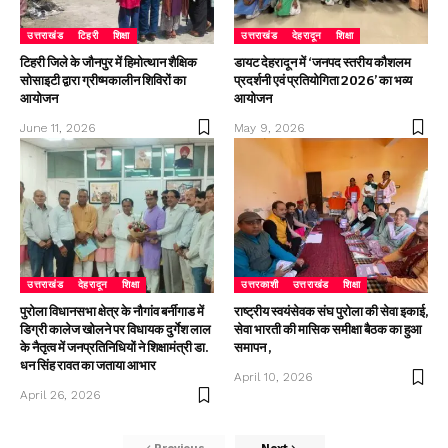
उत्तराखंड
टिहरी
शिक्षा
उत्तराखंड
देहरादून
शिक्षा
टिहरी जिले के जौनपुर में हिमोत्थान शैक्षिक
डायट देहरादून में ‘जनपद स्तरीय कौशलम
सोसाइटी द्वारा ग्रीष्मकालीन शिविरों का
प्रदर्शनी एवं प्रतियोगिता 2026’ का भव्य
आयोजन
आयोजन
June 11, 2026
May 9, 2026
उत्तराखंड
देहरादून
शिक्षा
उत्तरकाशी
उत्तराखंड
शिक्षा
पुरोला विधानसभा क्षेत्र के नौगांव बर्नीगाड में
राष्ट्रीय स्वयंसेवक संघ पुरोला की सेवा इकाई,
डिग्री कालेज खोलने पर विधायक दुर्गेश लाल
सेवा भारती की मासिक समीक्षा बैठक का हुआ
के नैतृत्व में जनप्रतिनिधियों ने शिक्षामंत्री डा.
समापन ,
धन सिंह रावत का जताया आभार
April 10, 2026
April 26, 2026