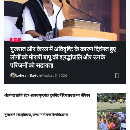
दिल्ली
गुजरात और केरल में अतिवृष्टि के कारण दिवंगत हुए
लोगों को मोरारी बापू की श्रद्धांजलि और उनके
परिजनों को सहायता
Lokesh Badoni
August 5, 2026
ओलंपस हाई के इंटर-हाउस फुटबॉल टूर्नामेंट में रिग हाउस बना चैंपियन
तुलाज़ ने रचा इतिहास, संस्थान से बना विश्वविद्यालय