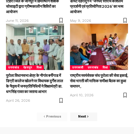
टिहरी जिले के जौनपुर में हिमोत्थान शैक्षिक
डायट देहरादून में ‘जनपद स्तरीय कौशलम
सोसाइटी द्वारा ग्रीष्मकालीन शिविरों का
प्रदर्शनी एवं प्रतियोगिता 2026’ का भव्य
आयोजन
आयोजन
June 11, 2026
May 9, 2026
उत्तराखंड
देहरादून
शिक्षा
उत्तरकाशी
उत्तराखंड
शिक्षा
पुरोला विधानसभा क्षेत्र के नौगांव बर्नीगाड में
राष्ट्रीय स्वयंसेवक संघ पुरोला की सेवा इकाई,
डिग्री कालेज खोलने पर विधायक दुर्गेश लाल
सेवा भारती की मासिक समीक्षा बैठक का हुआ
के नैतृत्व में जनप्रतिनिधियों ने शिक्षामंत्री डा.
समापन ,
धन सिंह रावत का जताया आभार
April 10, 2026
April 26, 2026
Previous
Next