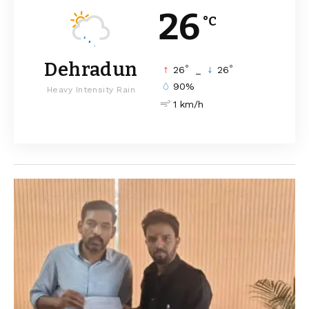
26
°C
Dehradun
°
°
26
_
26
90%
Heavy Intensity Rain
1 km/h