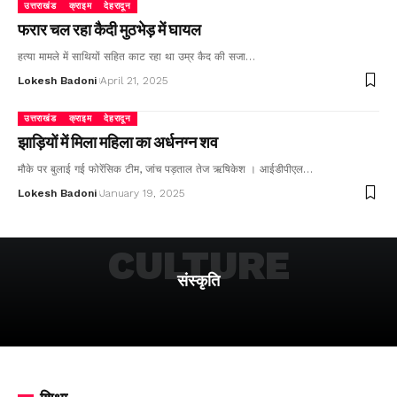
उत्तराखंड
क्राइम
देहरादून
फरार चल रहा कैदी मुठभेड़ में घायल
हत्या मामले में साथियों सहित काट रहा था उम्र कैद की सजा…
Lokesh Badoni
April 21, 2025
उत्तराखंड
क्राइम
देहरादून
झाड़ियों में मिला महिला का अर्धनग्न शव
मौके पर बुलाई गई फोरेंसिक टीम, जांच पड़ताल तेज ऋषिकेश । आईडीपीएल…
Lokesh Badoni
January 19, 2025
CULTURE
संस्कृति