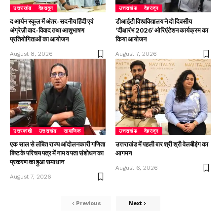
उत्तराखंड
देहरादून
उत्तराखंड
देहरादून
द आर्यन स्कूल में अंतर-सदनीय हिंदी एवं
डीआईटी विश्वविद्यालय ने दो दिवसीय
अंग्रेज़ी वाद-विवाद तथा आशुभाषण
‘दीक्षारंभ 2026’ ओरिएंटेशन कार्यक्रम का
प्रतियोगिताओं का आयोजन
किया आयोजन
August 8, 2026
August 7, 2026
उत्तरकाशी
उत्तराखंड
सामाजिक
उत्तराखंड
देहरादून
एक साल से लंबित राज्य आंदोलनकारी गणिता
उत्तराखंड में पहली बार श्री श्री वेलबीइंग का
बिष्ट के परिचय पत्र में नाम व पता संशोधन का
आगमन
प्रकरण का हुआ समाधान
August 6, 2026
August 7, 2026
Previous
Next