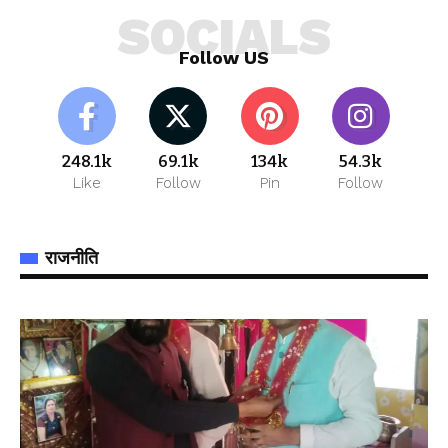
SOCIALS
Follow US
248.1k
69.1k
134k
54.3k
Like
Follow
Pin
Follow
राजनीति