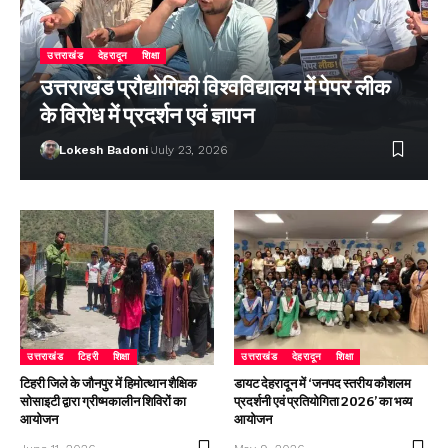
उत्तराखंड
देहरादून
शिक्षा
उत्तराखंड प्रौद्योगिकी विश्वविद्यालय में पेपर लीक
के विरोध में प्रदर्शन एवं ज्ञापन
Lokesh Badoni
July 23, 2026
उत्तराखंड
टिहरी
शिक्षा
उत्तराखंड
देहरादून
शिक्षा
टिहरी जिले के जौनपुर में हिमोत्थान शैक्षिक
डायट देहरादून में ‘जनपद स्तरीय कौशलम
सोसाइटी द्वारा ग्रीष्मकालीन शिविरों का
प्रदर्शनी एवं प्रतियोगिता 2026’ का भव्य
आयोजन
आयोजन