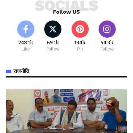
SOCIALS
Follow US
248.1k
69.1k
134k
54.3k
Like
Follow
Pin
Follow
राजनीति