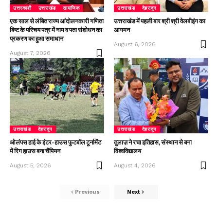
उत्तरकाशी
उत्तराखंड
सामाजिक
उत्तराखंड
देहरादून
एक साल से लंबित राज्य आंदोलनकारी गणिता
उत्तराखंड में पहली बार श्री श्री वेलबीइंग का
बिष्ट के परिचय पत्र में नाम व पता संशोधन का
आगमन
प्रकरण का हुआ समाधान
August 6, 2026
August 7, 2026
उत्तराखंड
देहरादून
उत्तराखंड
देहरादून
ओलंपस हाई के इंटर-हाउस फुटबॉल टूर्नामेंट
तुलाज़ ने रचा इतिहास, संस्थान से बना
में रिग हाउस बना चैंपियन
विश्वविद्यालय
August 5, 2026
August 4, 2026
Previous
Next