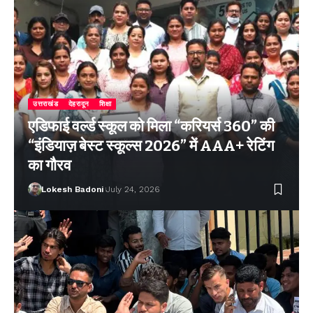
उत्तराखंड
देहरादून
शिक्षा
एडिफाई वर्ल्ड स्कूल को मिला “करियर्स 360” की
“इंडियाज़ बेस्ट स्कूल्स 2026” में AAA+ रेटिंग
का गौरव
Lokesh Badoni
July 24, 2026