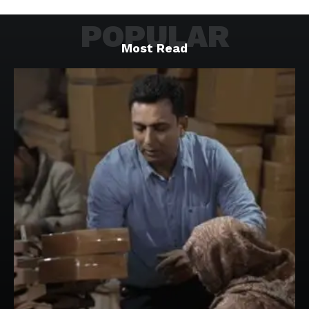
POPULAR
Most Read