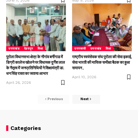
June 11, 2026
May 9, 2026
उत्तराखंड
देहरादून
शिक्षा
उत्तरकाशी
उत्तराखंड
शिक्षा
पुरोला विधानसभा क्षेत्र के नौगांव बर्नीगाड में
राष्ट्रीय स्वयंसेवक संघ पुरोला की सेवा इकाई,
डिग्री कालेज खोलने पर विधायक दुर्गेश लाल
सेवा भारती की मासिक समीक्षा बैठक का हुआ
के नैतृत्व में जनप्रतिनिधियों ने शिक्षामंत्री डा.
समापन ,
धन सिंह रावत का जताया आभार
April 10, 2026
April 26, 2026
Previous
Next
Categories