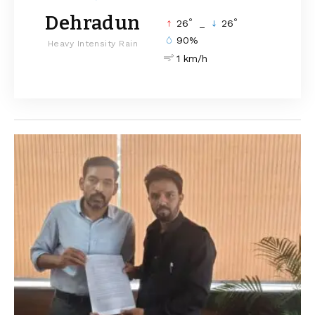
Dehradun
°
°
26
_
26
90%
Heavy Intensity Rain
1 km/h