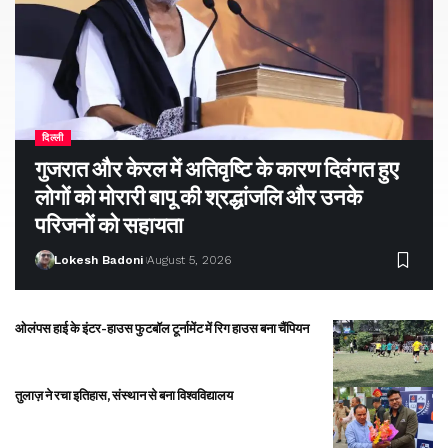
दिल्ली
गुजरात और केरल में अतिवृष्टि के कारण दिवंगत हुए
लोगों को मोरारी बापू की श्रद्धांजलि और उनके
परिजनों को सहायता
Lokesh Badoni
August 5, 2026
ओलंपस हाई के इंटर-हाउस फुटबॉल टूर्नामेंट में रिग हाउस बना चैंपियन
तुलाज़ ने रचा इतिहास, संस्थान से बना विश्वविद्यालय