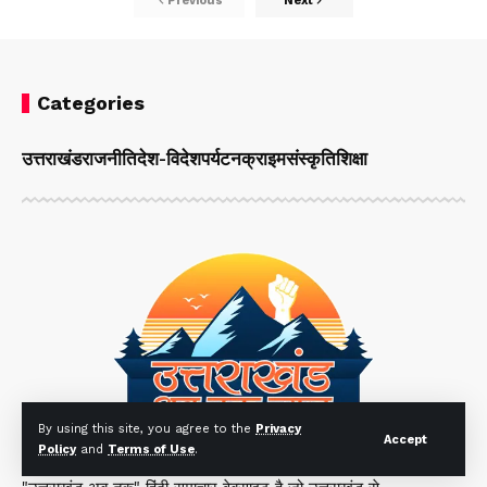
Previous
Next
Categories
उत्तराखंड
राजनीति
देश-विदेश
पर्यटन
क्राइम
संस्कृति
शिक्षा
By using this site, you agree to the
Privacy
Accept
Policy
and
Terms of Use
.