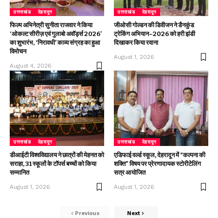
उत्तराखंड
देहरादून
उत्तराखंड
देहरादून
फिल्म अभिनेत्री सुनीता राजवार ने किया
जीओसी गोल्डन की डिवीजन ने डैनकुंड
‘ओकल्ट सीरीज़ एवं गुलाबो अवॉर्ड्स 2026’
ट्रेकिंग अभियान–2026 को हरी झंडी
का शुभारंभ, ‘निरावधी’ काव्य संग्रह का हुआ
दिखाकर किया रवाना
विमोचन
August 1, 2026
August 4, 2026
उत्तराखंड
देहरादून
उत्तराखंड
देहरादून
डीआईटी विश्वविद्यालय ने छात्रों की मेहनत को
एडिफाई वर्ल्ड स्कूल, देहरादून में “कल्पना की
सराहा, 31 स्कूलों के टॉपर्स बच्चों को किया
शक्ति” विषय पर प्रेरणादायक स्टोरीटेलिंग
सम्मानित
सत्र आयोजित
August 1, 2026
August 1, 2026
Previous
Next