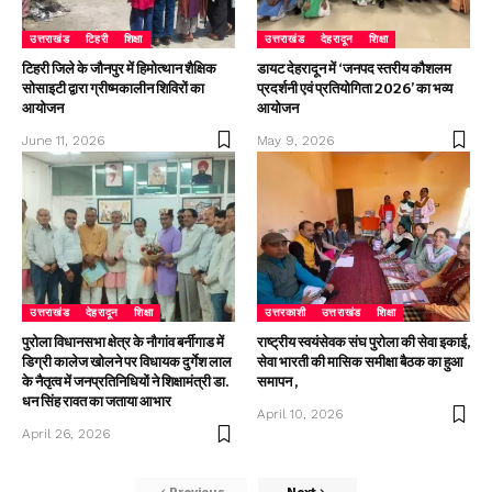
उत्तराखंड
टिहरी
शिक्षा
उत्तराखंड
देहरादून
शिक्षा
टिहरी जिले के जौनपुर में हिमोत्थान शैक्षिक
डायट देहरादून में ‘जनपद स्तरीय कौशलम
सोसाइटी द्वारा ग्रीष्मकालीन शिविरों का
प्रदर्शनी एवं प्रतियोगिता 2026’ का भव्य
आयोजन
आयोजन
June 11, 2026
May 9, 2026
उत्तराखंड
देहरादून
शिक्षा
उत्तरकाशी
उत्तराखंड
शिक्षा
पुरोला विधानसभा क्षेत्र के नौगांव बर्नीगाड में
राष्ट्रीय स्वयंसेवक संघ पुरोला की सेवा इकाई,
डिग्री कालेज खोलने पर विधायक दुर्गेश लाल
सेवा भारती की मासिक समीक्षा बैठक का हुआ
के नैतृत्व में जनप्रतिनिधियों ने शिक्षामंत्री डा.
समापन ,
धन सिंह रावत का जताया आभार
April 10, 2026
April 26, 2026