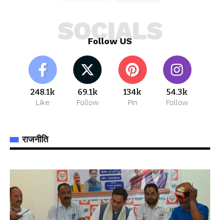
SOCIALS
Follow US
248.1k
69.1k
134k
54.3k
Like
Follow
Pin
Follow
राजनीति