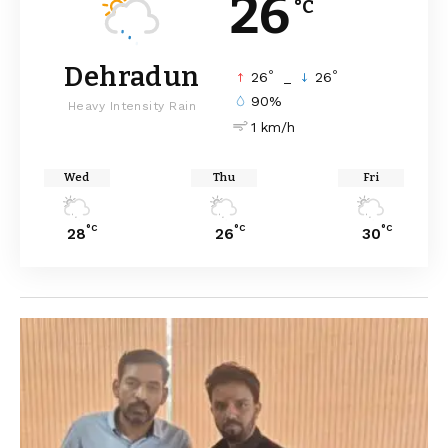
26
°C
Dehradun
°
°
26
_
26
90%
Heavy Intensity Rain
1 km/h
Wed
Thu
Fri
°C
°C
°C
28
26
30