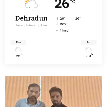
26
°C
Dehradun
°
°
26
_
26
90%
Heavy Intensity Rain
1 km/h
Thu
Fri
°C
°C
26
30