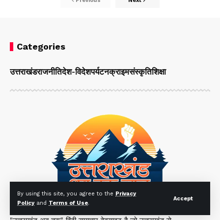
Previous
Next
Categories
उत्तराखंड
राजनीति
देश-विदेश
पर्यटन
क्राइम
संस्कृति
शिक्षा
By using this site, you agree to the
Privacy
Accept
Policy
and
Terms of Use
.