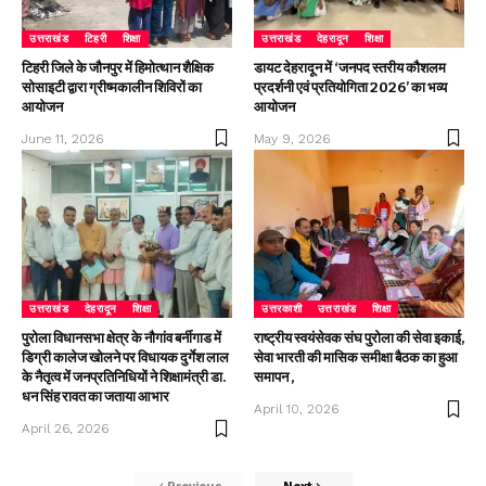
उत्तराखंड
टिहरी
शिक्षा
उत्तराखंड
देहरादून
शिक्षा
टिहरी जिले के जौनपुर में हिमोत्थान शैक्षिक
डायट देहरादून में ‘जनपद स्तरीय कौशलम
सोसाइटी द्वारा ग्रीष्मकालीन शिविरों का
प्रदर्शनी एवं प्रतियोगिता 2026’ का भव्य
आयोजन
आयोजन
June 11, 2026
May 9, 2026
उत्तराखंड
देहरादून
शिक्षा
उत्तरकाशी
उत्तराखंड
शिक्षा
पुरोला विधानसभा क्षेत्र के नौगांव बर्नीगाड में
राष्ट्रीय स्वयंसेवक संघ पुरोला की सेवा इकाई,
डिग्री कालेज खोलने पर विधायक दुर्गेश लाल
सेवा भारती की मासिक समीक्षा बैठक का हुआ
के नैतृत्व में जनप्रतिनिधियों ने शिक्षामंत्री डा.
समापन ,
धन सिंह रावत का जताया आभार
April 10, 2026
April 26, 2026