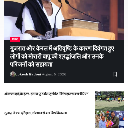
दिल्ली
गुजरात और केरल में अतिवृष्टि के कारण दिवंगत हुए
लोगों को मोरारी बापू की श्रद्धांजलि और उनके
परिजनों को सहायता
Lokesh Badoni
August 5, 2026
ओलंपस हाई के इंटर-हाउस फुटबॉल टूर्नामेंट में रिग हाउस बना चैंपियन
तुलाज़ ने रचा इतिहास, संस्थान से बना विश्वविद्यालय