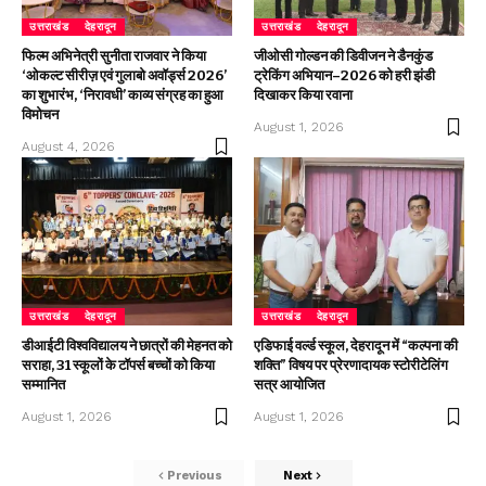
उत्तराखंड
देहरादून
उत्तराखंड
देहरादून
फिल्म अभिनेत्री सुनीता राजवार ने किया
जीओसी गोल्डन की डिवीजन ने डैनकुंड
‘ओकल्ट सीरीज़ एवं गुलाबो अवॉर्ड्स 2026’
ट्रेकिंग अभियान–2026 को हरी झंडी
का शुभारंभ, ‘निरावधी’ काव्य संग्रह का हुआ
दिखाकर किया रवाना
विमोचन
August 1, 2026
August 4, 2026
उत्तराखंड
देहरादून
उत्तराखंड
देहरादून
डीआईटी विश्वविद्यालय ने छात्रों की मेहनत को
एडिफाई वर्ल्ड स्कूल, देहरादून में “कल्पना की
सराहा, 31 स्कूलों के टॉपर्स बच्चों को किया
शक्ति” विषय पर प्रेरणादायक स्टोरीटेलिंग
सम्मानित
सत्र आयोजित
August 1, 2026
August 1, 2026
Previous
Next