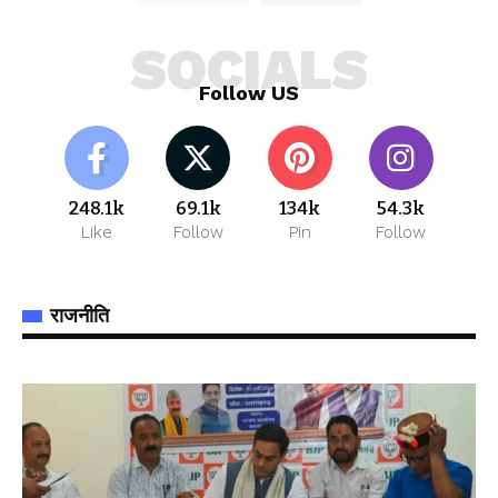
SOCIALS
Follow US
248.1k
69.1k
134k
54.3k
Like
Follow
Pin
Follow
राजनीति