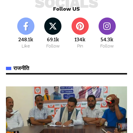
SOCIALS
Follow US
248.1k
69.1k
134k
54.3k
Like
Follow
Pin
Follow
राजनीति