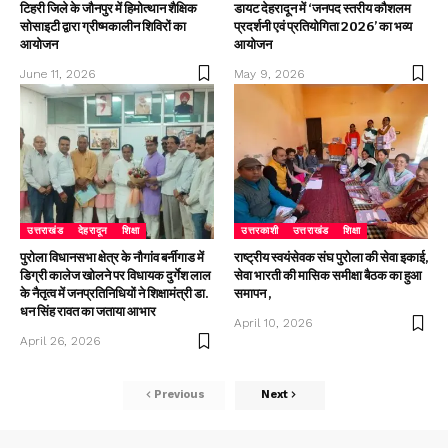
टिहरी जिले के जौनपुर में हिमोत्थान शैक्षिक
डायट देहरादून में ‘जनपद स्तरीय कौशलम
सोसाइटी द्वारा ग्रीष्मकालीन शिविरों का
प्रदर्शनी एवं प्रतियोगिता 2026’ का भव्य
आयोजन
आयोजन
June 11, 2026
May 9, 2026
उत्तराखंड
देहरादून
शिक्षा
उत्तरकाशी
उत्तराखंड
शिक्षा
पुरोला विधानसभा क्षेत्र के नौगांव बर्नीगाड में
राष्ट्रीय स्वयंसेवक संघ पुरोला की सेवा इकाई,
डिग्री कालेज खोलने पर विधायक दुर्गेश लाल
सेवा भारती की मासिक समीक्षा बैठक का हुआ
के नैतृत्व में जनप्रतिनिधियों ने शिक्षामंत्री डा.
समापन ,
धन सिंह रावत का जताया आभार
April 10, 2026
April 26, 2026
Previous
Next