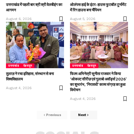
उत्तराखंड में पहली बार श्री श्री वेलबीइंग का
ओलंपस हाई के इंटर-हाउस फुटबॉल टूर्नामेंट
आगमन
में रिग हाउस बना चैंपियन
August 6, 2026
August 5, 2026
उत्तराखंड
देहरादून
उत्तराखंड
देहरादून
तुलाज़ ने रचा इतिहास, संस्थान से बना
फिल्म अभिनेत्री सुनीता राजवार ने किया
विश्वविद्यालय
‘ओकल्ट सीरीज़ एवं गुलाबो अवॉर्ड्स 2026’
का शुभारंभ, ‘निरावधी’ काव्य संग्रह का हुआ
August 4, 2026
विमोचन
August 4, 2026
Previous
Next