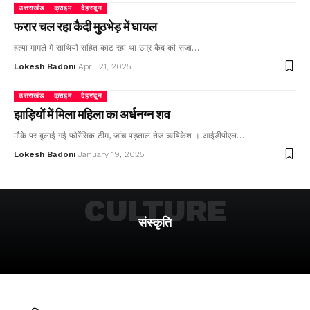
उत्तराखंड
क्राइम
देहरादून
फरार चल रहा कैदी मुठभेड़ में घायल
हत्या मामले में साथियों सहित काट रहा था उम्र कैद की सजा…
Lokesh Badoni
April 21, 2025
उत्तराखंड
क्राइम
देहरादून
झाड़ियों में मिला महिला का अर्धनग्न शव
मौके पर बुलाई गई फोरेंसिक टीम, जांच पड़ताल तेज ऋषिकेश । आईडीपीएल…
Lokesh Badoni
January 19, 2025
CULTURE
संस्कृति