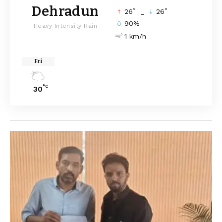
Dehradun
°
°
26
_
26
90%
Heavy Intensity Rain
1 km/h
Fri
°C
30