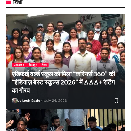
शिक्षा
उत्तराखंड
देहरादून
शिक्षा
एडिफाई वर्ल्ड स्कूल को मिला “करियर्स 360” की
“इंडियाज़ बेस्ट स्कूल्स 2026” में AAA+ रेटिंग
का गौरव
Lokesh Badoni
July 24, 2026