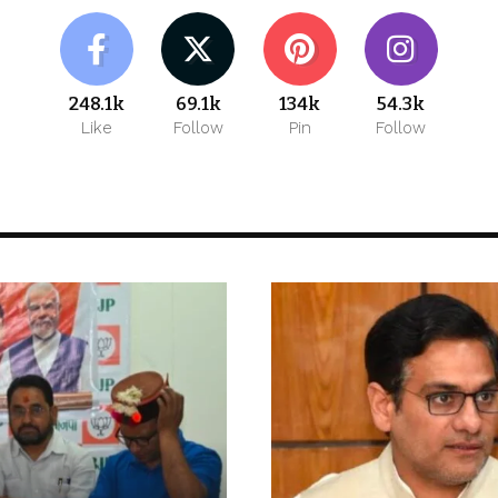
248.1k
69.1k
134k
54.3k
Like
Follow
Pin
Follow