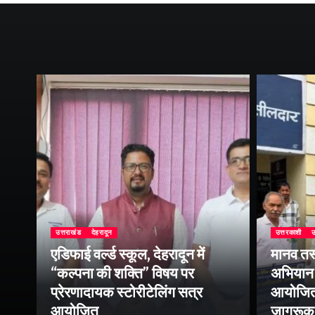
उत्तराखंड
देहरादून
उत्तरकाशी
उ
एडिफाई वर्ल्ड स्कूल, देहरादून में
मानव तस
“कल्पना की शक्ति” विषय पर
अभियान 
प्रेरणादायक स्टोरीटेलिंग सत्र
आयोजित क
ा
आयोजित
जागरूक