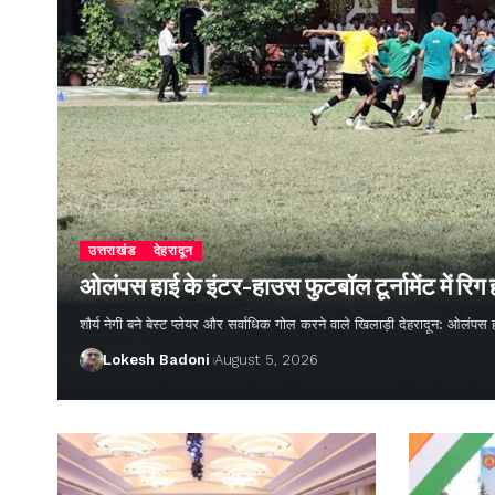
उत्तराखंड
देहरादून
ओलंपस हाई के इंटर-हाउस फुटबॉल टूर्नामेंट में रिग
शौर्य नेगी बने बेस्ट प्लेयर और सर्वाधिक गोल करने वाले खिलाड़ी देहरादून: ओलंपस 
Lokesh Badoni
August 5, 2026