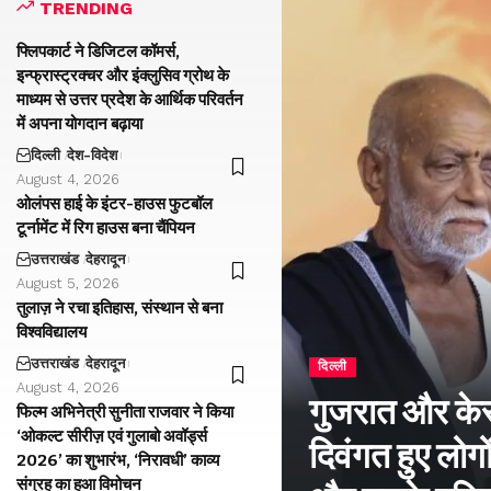
TRENDING
फ्लिपकार्ट ने डिजिटल कॉमर्स,
इन्फ्रास्ट्रक्चर और इंक्लुसिव ग्रोथ के
माध्यम से उत्तर प्रदेश के आर्थिक परिवर्तन
में अपना योगदान बढ़ाया
दिल्ली
देश-विदेश
August 4, 2026
ओलंपस हाई के इंटर-हाउस फुटबॉल
टूर्नामेंट में रिग हाउस बना चैंपियन
उत्तराखंड
देहरादून
August 5, 2026
तुलाज़ ने रचा इतिहास, संस्थान से बना
विश्वविद्यालय
उत्तराखंड
देहरादून
दिल्ली
August 4, 2026
गुजरात और केरल
फिल्म अभिनेत्री सुनीता राजवार ने किया
‘ओकल्ट सीरीज़ एवं गुलाबो अवॉर्ड्स
दिवंगत हुए लोगों
2026’ का शुभारंभ, ‘निरावधी’ काव्य
संग्रह का हुआ विमोचन