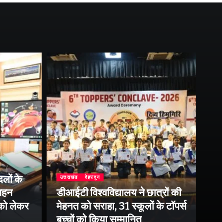
लों के
उत्तराखंड
देहरादून
उत्
 गहन
डीआईटी विश्वविद्यालय ने छात्रों की
राष
 को लेकर
मेहनत को सराहा, 31 स्कूलों के टॉपर्स
उप
बच्चों को किया सम्मानित
पर 