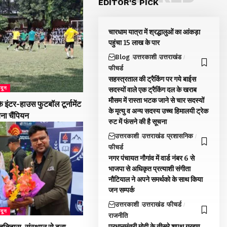
EDITOR'S PICK
चारधाम यात्रा में श्रद्धालुओं का आंकड़ा
पहुंचा 15 लाख के पार
Blog
उत्तरकाशी
उत्तराखंड
फीचर्ड
सहस्त्रताल की ट्रैकिंग पर गये बाईस
ादून
सदस्यों वाले एक ट्रैकिंग दल के खराब
मौसम में रास्ता भटक जाने से चार सदस्यों
 इंटर-हाउस फुटबॉल टूर्नामेंट
के मृत्यु व अन्य सदस्य उच्च हिमालयी ट्रेक
बना चैंपियन
रुट में फंसने की है सूचना
उत्तरकाशी
उत्तराखंड
प्रशासनिक
फीचर्ड
नगर पंचायत नौगांव में वार्ड नंबर 6 से
भाजपा से अधिकृत प्रत्याशी संगीता
नौटियाल ने अपने समर्थको के साथ किया
जन सम्पर्क
उत्तरकाशी
उत्तराखंड
फीचर्ड
ादून
राजनीति
प्रधानमंत्री मोदी के तीसरे शपथ ग्रहण