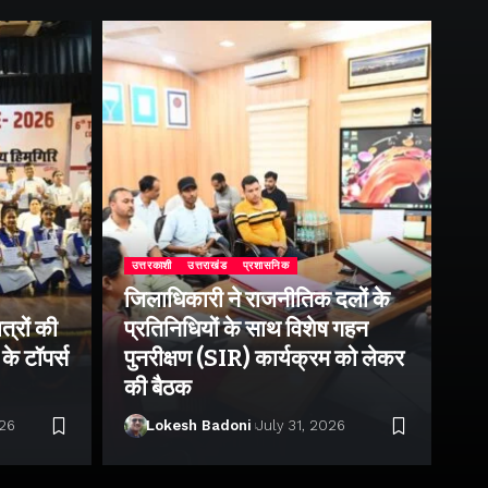
उत्तरकाशी
उत्तराखंड
प्रशासनिक
जिलाधिकारी ने राजनीतिक दलों के
उत्
त्रों की
प्रतिनिधियों के साथ विशेष गहन
जी
के टॉपर्स
पुनरीक्षण (SIR) कार्यक्रम को लेकर
डै
की बैठक
को
026
Lokesh Badoni
July 31, 2026