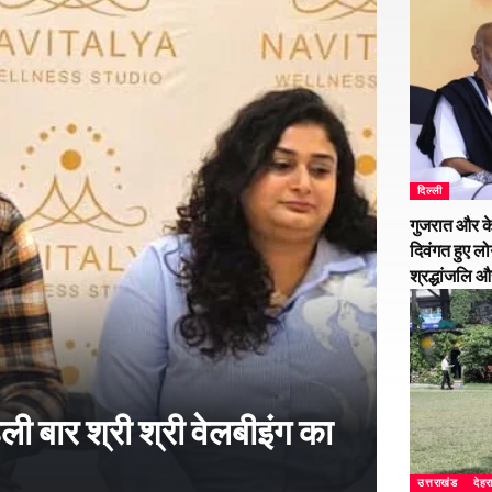
दिल्ली
गुजरात और के
दिवंगत हुए लो
श्रद्धांजलि 
हली बार श्री श्री वेलबीइंग का
उत्तराखंड
देहर