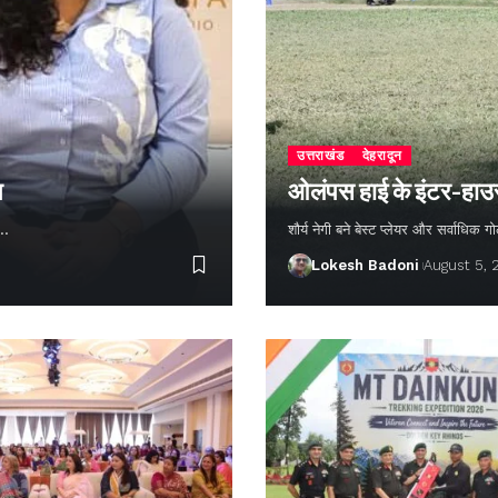
उत्तराखंड
देहरादून
न
ओलंपस हाई के इंटर-हाउस फ
ण…
शौर्य नेगी बने बेस्ट प्लेयर और सर्वाधिक
Lokesh Badoni
August 5,