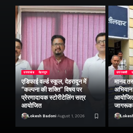
उत्तराखंड
देहरादून
उत्तरकाशी
उ
एडिफाई वर्ल्ड स्कूल, देहरादून में
मानव तस
ोथ
“कल्पना की शक्ति” विषय पर
अभियान 
िक
प्रेरणादायक स्टोरीटेलिंग सत्र
आयोजित क
आयोजित
जागरूक
Lokesh Badoni
August 1, 2026
Lokes