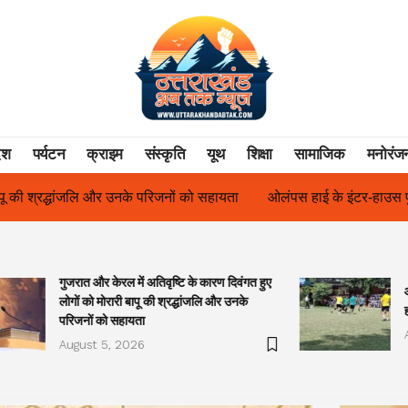
ेश
पर्यटन
क्राइम
संस्कृति
यूथ
शिक्षा
सामाजिक
मनोरंज
ायता
ओलंपस हाई के इंटर-हाउस फुटबॉल टूर्नामेंट में रिग हाउस बना चैंपियन
गुजरात और केरल में अतिवृष्टि के कारण दिवंगत हुए
लोगों को मोरारी बापू की श्रद्धांजलि और उनके
परिजनों को सहायता
August 5, 2026