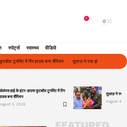
6
न
स्पोर्ट्स
स्वास्थ्य
वीडियो
तुलाज़ ने रचा इतिहास, संस्थान से बना विश्वविद्यालय
फिल्म अभिनेत्री सु
ओलंपस हाई के इंटर-हाउस फुटबॉल टूर्नामेंट में रिग
तुलाज़ ने रचा इ
हाउस बना चैंपियन
August 4, 2
August 5, 2026
FEATURED