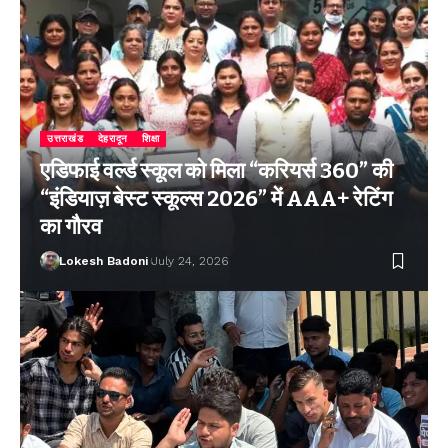
उत्तराखंड
देहरादून
शिक्षा
एडिफाई वर्ल्ड स्कूल को मिला “करियर्स 360” की
“इंडियाज़ बेस्ट स्कूल्स 2026” में AAA+ रेटिंग
का गौरव
Lokesh Badoni
July 24, 2026