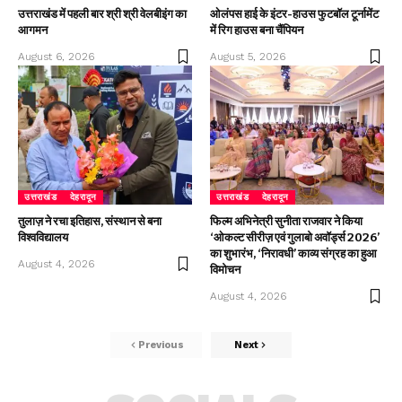
उत्तराखंड में पहली बार श्री श्री वेलबीइंग का
ओलंपस हाई के इंटर-हाउस फुटबॉल टूर्नामेंट
आगमन
में रिग हाउस बना चैंपियन
August 6, 2026
August 5, 2026
उत्तराखंड
देहरादून
उत्तराखंड
देहरादून
तुलाज़ ने रचा इतिहास, संस्थान से बना
फिल्म अभिनेत्री सुनीता राजवार ने किया
विश्वविद्यालय
‘ओकल्ट सीरीज़ एवं गुलाबो अवॉर्ड्स 2026’
का शुभारंभ, ‘निरावधी’ काव्य संग्रह का हुआ
August 4, 2026
विमोचन
August 4, 2026
Previous
Next