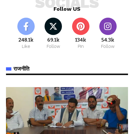
SOCIALS
Follow US
248.1k
69.1k
134k
54.3k
Like
Follow
Pin
Follow
राजनीति