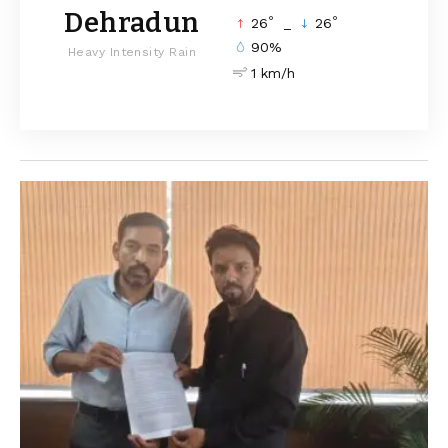
Dehradun
°
°
26
_
26
90%
Heavy Intensity Rain
1 km/h