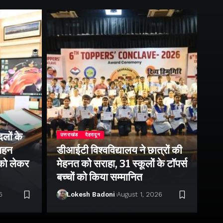
लों के
उत्तराखंड
देहरादून
उत्
 गहन
डीआईटी विश्वविद्यालय ने छात्रों की
राष
 को लेकर
मेहनत को सराहा, 31 स्कूलों के टॉपर्स
उप
बच्चों को किया सम्मानित
पर 
6
Lokesh Badoni
August 1, 2026