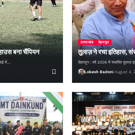
उत्तराखंड
देहरादून
 हाउस बना चैंपियन
तुलाज़ ने रचा इतिहास, सं
हाई में…
देहरादून : वर्ष 2006 में स्थापित तुलाज़
Lokesh Badoni
August 4,