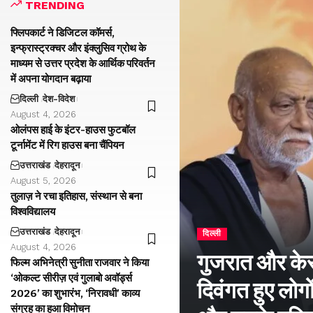
TRENDING
फ्लिपकार्ट ने डिजिटल कॉमर्स,
इन्फ्रास्ट्रक्चर और इंक्लुसिव ग्रोथ के
माध्यम से उत्तर प्रदेश के आर्थिक परिवर्तन
में अपना योगदान बढ़ाया
दिल्ली
देश-विदेश
August 4, 2026
ओलंपस हाई के इंटर-हाउस फुटबॉल
टूर्नामेंट में रिग हाउस बना चैंपियन
उत्तराखंड
देहरादून
August 5, 2026
तुलाज़ ने रचा इतिहास, संस्थान से बना
विश्वविद्यालय
उत्तराखंड
देहरादून
दिल्ली
August 4, 2026
गुजरात और केरल
फिल्म अभिनेत्री सुनीता राजवार ने किया
‘ओकल्ट सीरीज़ एवं गुलाबो अवॉर्ड्स
दिवंगत हुए लोगों
2026’ का शुभारंभ, ‘निरावधी’ काव्य
संग्रह का हुआ विमोचन