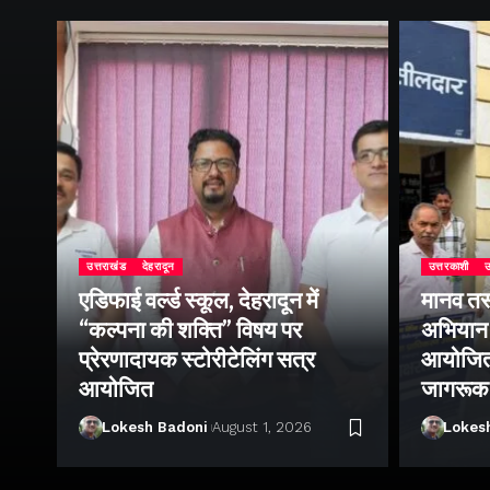
उत्तराखंड
देहरादून
उत्तरकाशी
उ
एडिफाई वर्ल्ड स्कूल, देहरादून में
मानव तस
“कल्पना की शक्ति” विषय पर
अभियान 
प्रेरणादायक स्टोरीटेलिंग सत्र
आयोजित क
ा
आयोजित
जागरूक
Lokesh Badoni
August 1, 2026
Lokes