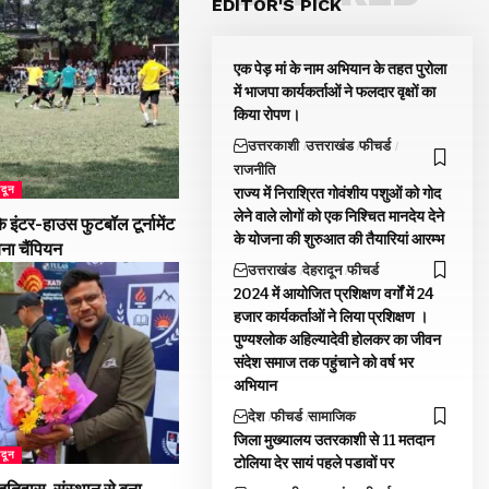
EDITOR'S PICK
एक पेड़ मां के नाम अभियान के तहत पुरोला
में भाजपा कार्यकर्ताओं ने फलदार वृक्षों का
किया रोपण।
उत्तरकाशी
उत्तराखंड
फीचर्ड
राजनीति
ादून
राज्य में निराश्रित गोवंशीय पशुओं को गोद
लेने वाले लोगों को एक निश्चित मानदेय देने
 इंटर-हाउस फुटबॉल टूर्नामेंट
के योजना की शुरुआत की तैयारियां आरम्भ
बना चैंपियन
उत्तराखंड
देहरादून
फीचर्ड
2024 में आयोजित प्रशिक्षण वर्गों में 24
हजार कार्यकर्ताओं ने लिया प्रशिक्षण ।
पुण्यश्लोक अहिल्यादेवी होलकर का जीवन
संदेश समाज तक पहुंचाने को वर्ष भर
अभियान
देश
फीचर्ड
सामाजिक
जिला मुख्यालय उतरकाशी से 11 मतदान
ादून
टोलिया देर सायं पहले पडावों पर