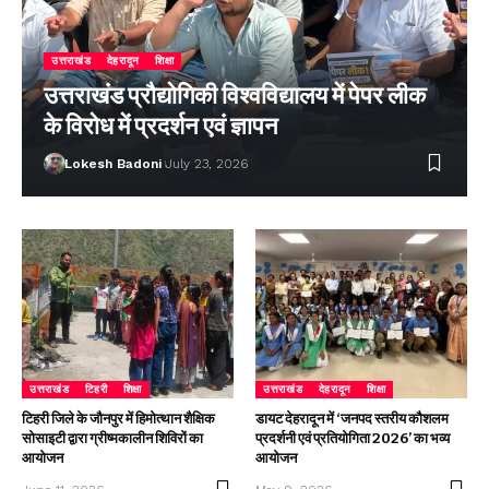
उत्तराखंड
देहरादून
शिक्षा
उत्तराखंड प्रौद्योगिकी विश्वविद्यालय में पेपर लीक
के विरोध में प्रदर्शन एवं ज्ञापन
Lokesh Badoni
July 23, 2026
उत्तराखंड
टिहरी
शिक्षा
उत्तराखंड
देहरादून
शिक्षा
टिहरी जिले के जौनपुर में हिमोत्थान शैक्षिक
डायट देहरादून में ‘जनपद स्तरीय कौशलम
सोसाइटी द्वारा ग्रीष्मकालीन शिविरों का
प्रदर्शनी एवं प्रतियोगिता 2026’ का भव्य
आयोजन
आयोजन