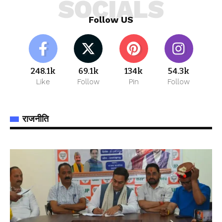
SOCIALS
Follow US
248.1k
69.1k
134k
54.3k
Like
Follow
Pin
Follow
राजनीति