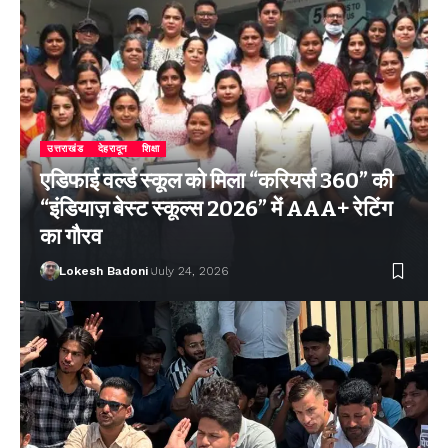
उत्तराखंड
देहरादून
शिक्षा
एडिफाई वर्ल्ड स्कूल को मिला “करियर्स 360” की
“इंडियाज़ बेस्ट स्कूल्स 2026” में AAA+ रेटिंग
का गौरव
Lokesh Badoni
July 24, 2026