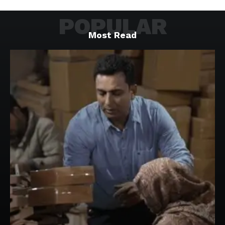
POPULAR
Most Read