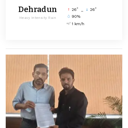
Dehradun
°
°
26
_
26
90%
Heavy Intensity Rain
1 km/h