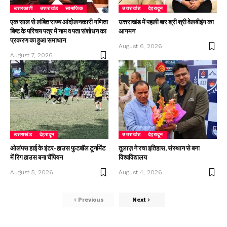
उत्तरकाशी
उत्तराखंड
सामाजिक
उत्तराखंड
देहरादून
एक साल से लंबित राज्य आंदोलनकारी गणिता
उत्तराखंड में पहली बार श्री श्री वेलबीइंग का
बिष्ट के परिचय पत्र में नाम व पता संशोधन का
आगमन
प्रकरण का हुआ समाधान
August 6, 2026
August 7, 2026
उत्तराखंड
देहरादून
उत्तराखंड
देहरादून
ओलंपस हाई के इंटर-हाउस फुटबॉल टूर्नामेंट
तुलाज़ ने रचा इतिहास, संस्थान से बना
में रिग हाउस बना चैंपियन
विश्वविद्यालय
August 5, 2026
August 4, 2026
Previous
Next