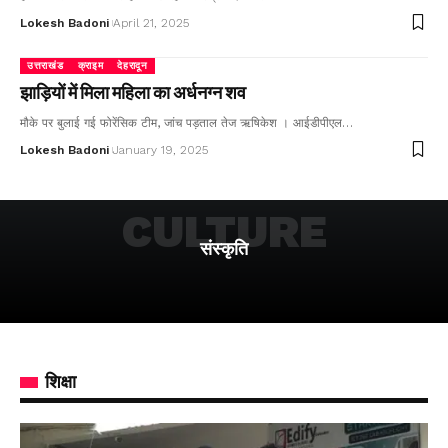
Lokesh Badoni
April 21, 2025
उत्तराखंड
क्राइम
देहरादून
झाड़ियों में मिला महिला का अर्धनग्न शव
मौके पर बुलाई गई फोरेंसिक टीम, जांच पड़ताल तेज ऋषिकेश । आईडीपीएल…
Lokesh Badoni
January 19, 2025
CULTURE
संस्कृति
शिक्षा