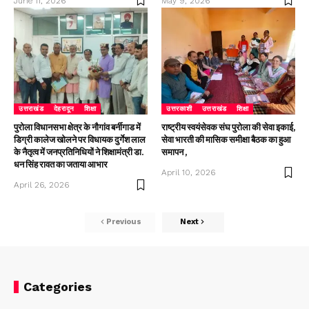
June 11, 2026
May 9, 2026
उत्तराखंड
देहरादून
शिक्षा
उत्तरकाशी
उत्तराखंड
शिक्षा
पुरोला विधानसभा क्षेत्र के नौगांव बर्नीगाड में
राष्ट्रीय स्वयंसेवक संघ पुरोला की सेवा इकाई,
डिग्री कालेज खोलने पर विधायक दुर्गेश लाल
सेवा भारती की मासिक समीक्षा बैठक का हुआ
के नैतृत्व में जनप्रतिनिधियों ने शिक्षामंत्री डा.
समापन ,
धन सिंह रावत का जताया आभार
April 10, 2026
April 26, 2026
Previous
Next
Categories