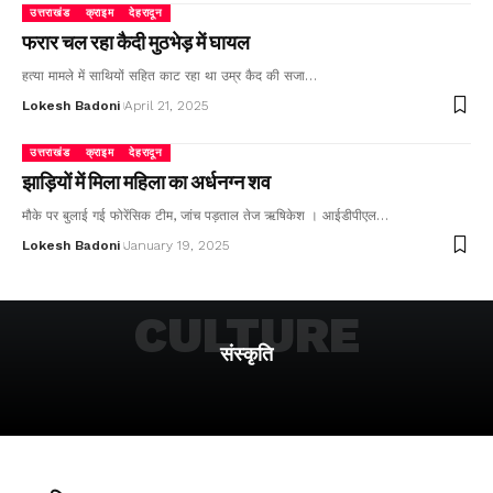
उत्तराखंड
क्राइम
देहरादून
फरार चल रहा कैदी मुठभेड़ में घायल
हत्या मामले में साथियों सहित काट रहा था उम्र कैद की सजा…
Lokesh Badoni
April 21, 2025
उत्तराखंड
क्राइम
देहरादून
झाड़ियों में मिला महिला का अर्धनग्न शव
मौके पर बुलाई गई फोरेंसिक टीम, जांच पड़ताल तेज ऋषिकेश । आईडीपीएल…
Lokesh Badoni
January 19, 2025
CULTURE
संस्कृति