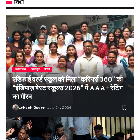
शिक्षा
उत्तराखंड
देहरादून
शिक्षा
एडिफाई वर्ल्ड स्कूल को मिला “करियर्स 360” की
“इंडियाज़ बेस्ट स्कूल्स 2026” में AAA+ रेटिंग
का गौरव
Lokesh Badoni
July 24, 2026