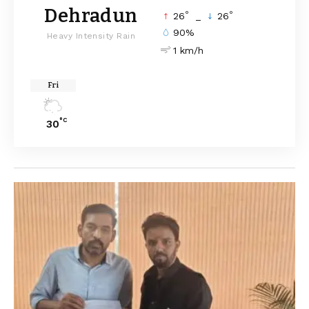
Dehradun
°
°
26
_
26
90%
Heavy Intensity Rain
1 km/h
Fri
°C
30