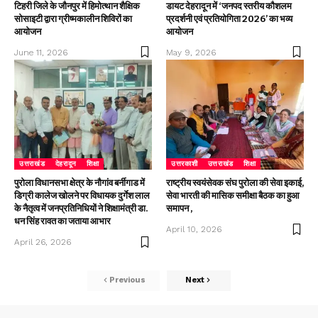
टिहरी जिले के जौनपुर में हिमोत्थान शैक्षिक
डायट देहरादून में ‘जनपद स्तरीय कौशलम
सोसाइटी द्वारा ग्रीष्मकालीन शिविरों का
प्रदर्शनी एवं प्रतियोगिता 2026’ का भव्य
आयोजन
आयोजन
June 11, 2026
May 9, 2026
उत्तराखंड
देहरादून
शिक्षा
उत्तरकाशी
उत्तराखंड
शिक्षा
पुरोला विधानसभा क्षेत्र के नौगांव बर्नीगाड में
राष्ट्रीय स्वयंसेवक संघ पुरोला की सेवा इकाई,
डिग्री कालेज खोलने पर विधायक दुर्गेश लाल
सेवा भारती की मासिक समीक्षा बैठक का हुआ
के नैतृत्व में जनप्रतिनिधियों ने शिक्षामंत्री डा.
समापन ,
धन सिंह रावत का जताया आभार
April 10, 2026
April 26, 2026
Previous
Next