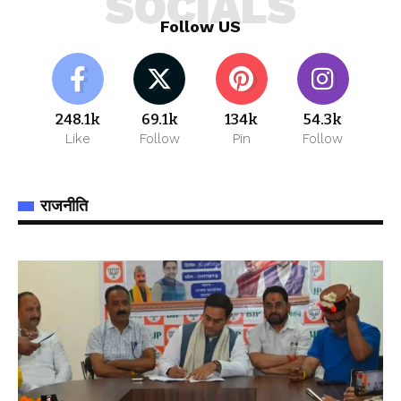
SOCIALS
Follow US
248.1k
69.1k
134k
54.3k
Like
Follow
Pin
Follow
राजनीति