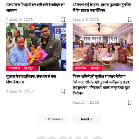
उत्तराखंड में पहली बार श्री श्री वेलबीइंग का
ओलंपस हाई के इंटर-हाउस फुटबॉल टूर्नामेंट
आगमन
में रिग हाउस बना चैंपियन
August 6, 2026
August 5, 2026
उत्तराखंड
देहरादून
उत्तराखंड
देहरादून
तुलाज़ ने रचा इतिहास, संस्थान से बना
फिल्म अभिनेत्री सुनीता राजवार ने किया
विश्वविद्यालय
‘ओकल्ट सीरीज़ एवं गुलाबो अवॉर्ड्स 2026’
का शुभारंभ, ‘निरावधी’ काव्य संग्रह का हुआ
August 4, 2026
विमोचन
August 4, 2026
Previous
Next