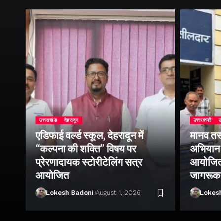
उत्तराखंड
देहरादून
उत्तरकाशी
उ
एडिफाई वर्ल्ड स्कूल, देहरादून में
मानव तस
ोथ
“कल्पना की शक्ति” विषय पर
अभियान 
िक
प्रेरणादायक स्टोरीटेलिंग सत्र
आयोजित क
आयोजित
जागरूक
Lokesh Badoni
August 1, 2026
Lokes