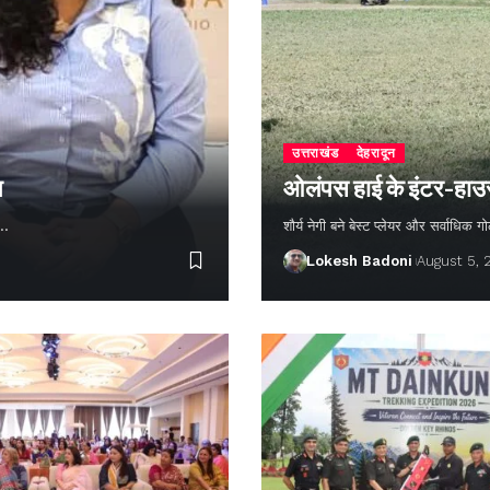
उत्तराखंड
देहरादून
न
ओलंपस हाई के इंटर-हाउस फ
ण…
शौर्य नेगी बने बेस्ट प्लेयर और सर्वाधिक
Lokesh Badoni
August 5,