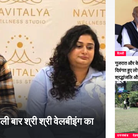
दिल्ली
गुजरात और के
दिवंगत हुए लो
श्रद्धांजलि 
हली बार श्री श्री वेलबीइंग का
उत्तराखंड
देहर