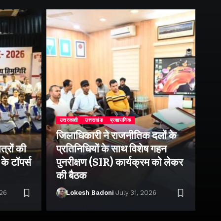
उत्तरकाशी
उत्तराखंड
प्रशासनिक
जिलाधिकारी ने राजनीतिक दलों के
उत्
त्रों की
प्रतिनिधियों के साथ विशेष गहन
जी
के टॉपर्स
पुनरीक्षण (SIR) कार्यक्रम को लेकर
डै
की बैठक
को
026
Lokesh Badoni
July 31, 2026