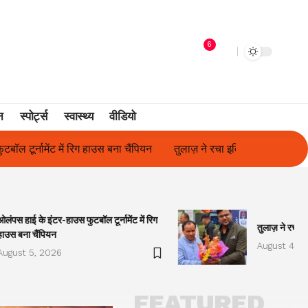
6
न
स्पोर्ट्स
स्वास्थ्य
वीडियो
लाज़ ने रचा इतिहास, संस्थान से बना विश्वविद्यालय
फिल्म अभिनेत्री सुनीता र
ओलंपस हाई के इंटर-हाउस फुटबॉल टूर्नामेंट में रिग
तुलाज़ ने रचा इ
हाउस बना चैंपियन
August 4, 2
August 5, 2026
FEATURED