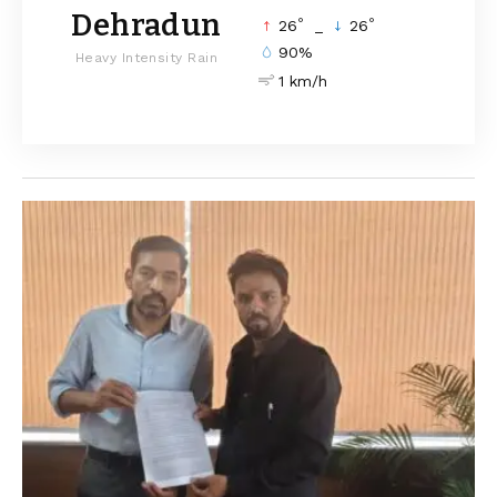
Dehradun
°
°
26
_
26
90%
Heavy Intensity Rain
1 km/h