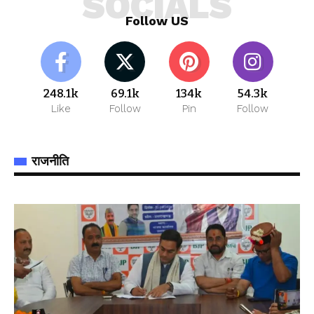
SOCIALS
Follow US
248.1k
69.1k
134k
54.3k
Like
Follow
Pin
Follow
राजनीति