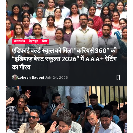
उत्तराखंड
देहरादून
शिक्षा
एडिफाई वर्ल्ड स्कूल को मिला “करियर्स 360” की
“इंडियाज़ बेस्ट स्कूल्स 2026” में AAA+ रेटिंग
का गौरव
Lokesh Badoni
July 24, 2026