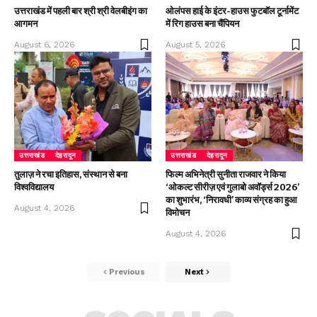
उत्तराखंड में पहली बार श्री श्री वेलबीइंग का
ओलंपस हाई के इंटर-हाउस फुटबॉल टूर्नामेंट
आगमन
में रिग हाउस बना चैंपियन
August 6, 2026
August 5, 2026
उत्तराखंड
देहरादून
उत्तराखंड
देहरादून
तुलाज़ ने रचा इतिहास, संस्थान से बना
फिल्म अभिनेत्री सुनीता राजवार ने किया
विश्वविद्यालय
‘ओकल्ट सीरीज़ एवं गुलाबो अवॉर्ड्स 2026’
का शुभारंभ, ‘निरावधी’ काव्य संग्रह का हुआ
August 4, 2026
विमोचन
August 4, 2026
Previous
Next