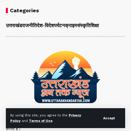
Categories
उत्तराखंड
राजनीति
देश-विदेश
पर्यटन
क्राइम
संस्कृति
शिक्षा
"उत्तराखंड अब तक" हिंदी समाचार वेबसाइट है जो उत्तराखंड से
By using this site, you agree to the
Privacy
Accept
संबंधित ताज़ा खबरें, राजनीति, समाज, और संस्कृति को लेकर प्रस्तुत
Policy
and
Terms of Use
.
करती है।