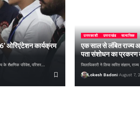
उत्तरकाशी
उत्तराखंड
सामाजिक
26’ ओरिएंटेशन कार्यक्रम
एक साल से लंबित राज्य आ
पता संशोधन का प्रकरण
्यालय के शैक्षणिक परिवेश, परिसर…
जिलाधिकारी ने लिया त्वरित संज्ञान, राज
Lokesh Badoni
August 7, 