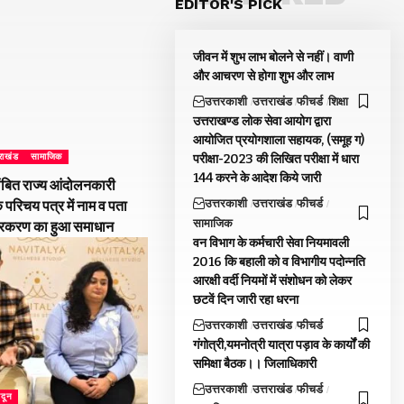
EDITOR'S PICK
जीवन में शुभ लाभ बोलने से नहीं। वाणी
और आचरण से होगा शुभ और लाभ
उत्तरकाशी
उत्तराखंड
फीचर्ड
शिक्षा
उत्तराखण्ड लोक सेवा आयोग द्वारा
आयोजित प्रयोगशाला सहायक, (समूह ग)
परीक्षा-2023 की लिखित परीक्षा में धारा
तराखंड
सामाजिक
144 करने के आदेश किये जारी
ंबित राज्य आंदोलनकारी
उत्तरकाशी
उत्तराखंड
फीचर्ड
े परिचय पत्र में नाम व पता
सामाजिक
्रकरण का हुआ समाधान
वन विभाग के कर्मचारी सेवा नियमावली
2016 कि बहाली को व विभागीय पदोन्नति
आरक्षी वर्दी नियमों में संशोधन को लेकर
छटवें दिन जारी रहा धरना
उत्तरकाशी
उत्तराखंड
फीचर्ड
गंगोत्री,यमनोत्री यात्रा पड़ाव के कार्यों की
समिक्षा बैठक।। जिलाधिकारी
उत्तरकाशी
उत्तराखंड
फीचर्ड
ादून