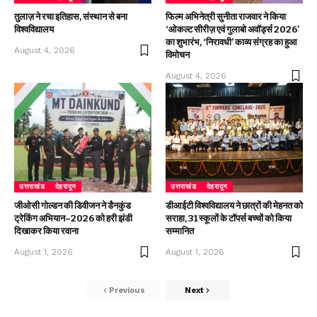
तुलाज़ ने रचा इतिहास, संस्थान से बना
फिल्म अभिनेत्री सुनीता राजवार ने किया
विश्वविद्यालय
‘ओकल्ट सीरीज़ एवं गुलाबो अवॉर्ड्स 2026’
का शुभारंभ, ‘निरावधी’ काव्य संग्रह का हुआ
August 4, 2026
विमोचन
August 4, 2026
उत्तराखंड
देहरादून
उत्तराखंड
देहरादून
जीओसी गोल्डन की डिवीजन ने डैनकुंड
डीआईटी विश्वविद्यालय ने छात्रों की मेहनत को
ट्रेकिंग अभियान–2026 को हरी झंडी
सराहा, 31 स्कूलों के टॉपर्स बच्चों को किया
दिखाकर किया रवाना
सम्मानित
August 1, 2026
August 1, 2026
Previous
Next