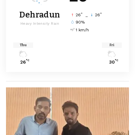
Dehradun
°
°
26
_
26
90%
Heavy Intensity Rain
1 km/h
Thu
Fri
°C
°C
26
30