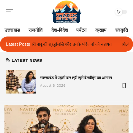
उत्तराखंड
राजनीति
देश-विदेश
पर्यटन
क्राइम
संस्कृति
ंजलि और उनके परिजनों को सहायता
Latest Posts
ओलंपस हाई के इंटर-हाउस फुटबॉल टूर्नामेंट में र
LATEST NEWS
का
उत्तराखंड में पहली बार श्री श्री वेलबीइंग का आगमन
August 6, 2026