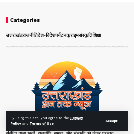
Categories
उत्तराखंड
राजनीति
देश-विदेश
पर्यटन
क्राइम
संस्कृति
शिक्षा
By using this site, you agree to the
Privacy
Accept
Policy
and
Terms of Use
.
"उत्तराखंड अब तक" हिंदी समाचार वेबसाइट है जो उत्तराखंड से
संबंधित ताज़ा खबरें, राजनीति, समाज, और संस्कृति को लेकर प्रस्तुत