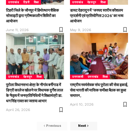
उत्तराखंड
टिहरी
शिक्षा
उत्तराखंड
देहरादून
शिक्षा
टिहरी जिले के जौनपुर में हिमोत्थान शैक्षिक
डायट देहरादून में ‘जनपद स्तरीय कौशलम
सोसाइटी द्वारा ग्रीष्मकालीन शिविरों का
प्रदर्शनी एवं प्रतियोगिता 2026’ का भव्य
आयोजन
आयोजन
June 11, 2026
May 9, 2026
उत्तराखंड
देहरादून
शिक्षा
उत्तरकाशी
उत्तराखंड
शिक्षा
पुरोला विधानसभा क्षेत्र के नौगांव बर्नीगाड में
राष्ट्रीय स्वयंसेवक संघ पुरोला की सेवा इकाई,
डिग्री कालेज खोलने पर विधायक दुर्गेश लाल
सेवा भारती की मासिक समीक्षा बैठक का हुआ
के नैतृत्व में जनप्रतिनिधियों ने शिक्षामंत्री डा.
समापन ,
धन सिंह रावत का जताया आभार
April 10, 2026
April 26, 2026
Previous
Next