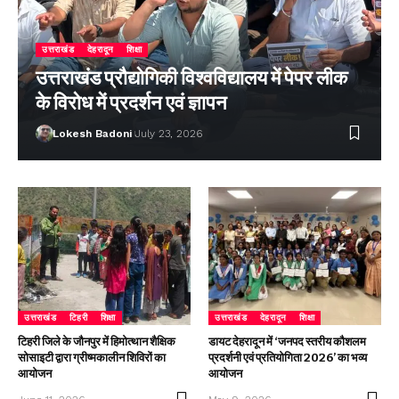
उत्तराखंड
देहरादून
शिक्षा
उत्तराखंड प्रौद्योगिकी विश्वविद्यालय में पेपर लीक
के विरोध में प्रदर्शन एवं ज्ञापन
Lokesh Badoni
July 23, 2026
उत्तराखंड
टिहरी
शिक्षा
उत्तराखंड
देहरादून
शिक्षा
टिहरी जिले के जौनपुर में हिमोत्थान शैक्षिक
डायट देहरादून में ‘जनपद स्तरीय कौशलम
सोसाइटी द्वारा ग्रीष्मकालीन शिविरों का
प्रदर्शनी एवं प्रतियोगिता 2026’ का भव्य
आयोजन
आयोजन