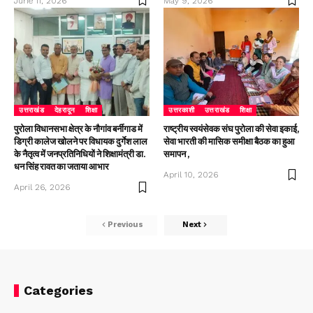
June 11, 2026
May 9, 2026
उत्तराखंड
देहरादून
शिक्षा
उत्तरकाशी
उत्तराखंड
शिक्षा
पुरोला विधानसभा क्षेत्र के नौगांव बर्नीगाड में
राष्ट्रीय स्वयंसेवक संघ पुरोला की सेवा इकाई,
डिग्री कालेज खोलने पर विधायक दुर्गेश लाल
सेवा भारती की मासिक समीक्षा बैठक का हुआ
के नैतृत्व में जनप्रतिनिधियों ने शिक्षामंत्री डा.
समापन ,
धन सिंह रावत का जताया आभार
April 10, 2026
April 26, 2026
Previous
Next
Categories