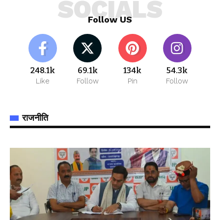
SOCIALS
Follow US
248.1k
69.1k
134k
54.3k
Like
Follow
Pin
Follow
राजनीति