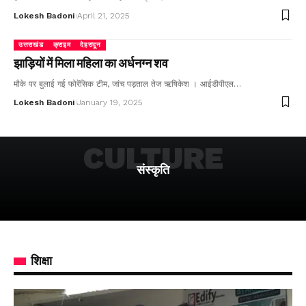
Lokesh Badoni
April 21, 2025
उत्तराखंड
क्राइम
देहरादून
झाड़ियों में मिला महिला का अर्धनग्न शव
मौके पर बुलाई गई फोरेंसिक टीम, जांच पड़ताल तेज ऋषिकेश । आईडीपीएल…
Lokesh Badoni
January 19, 2025
CULTURE
संस्कृति
शिक्षा