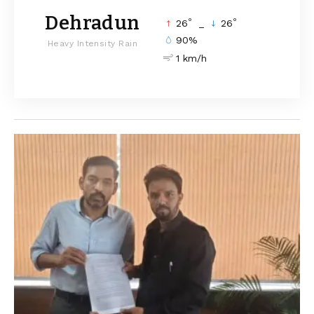
Dehradun
°
°
26
_
26
90%
Heavy Intensity Rain
1 km/h