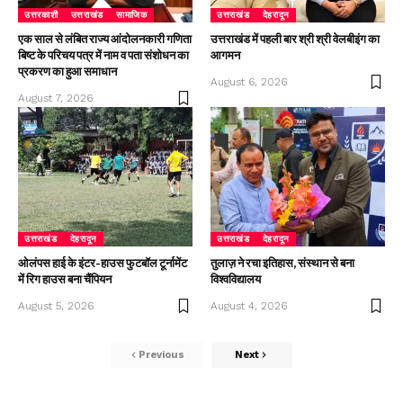
उत्तरकाशी
उत्तराखंड
सामाजिक
उत्तराखंड
देहरादून
एक साल से लंबित राज्य आंदोलनकारी गणिता
उत्तराखंड में पहली बार श्री श्री वेलबीइंग का
बिष्ट के परिचय पत्र में नाम व पता संशोधन का
आगमन
प्रकरण का हुआ समाधान
August 6, 2026
August 7, 2026
उत्तराखंड
देहरादून
उत्तराखंड
देहरादून
ओलंपस हाई के इंटर-हाउस फुटबॉल टूर्नामेंट
तुलाज़ ने रचा इतिहास, संस्थान से बना
में रिग हाउस बना चैंपियन
विश्वविद्यालय
August 5, 2026
August 4, 2026
Previous
Next