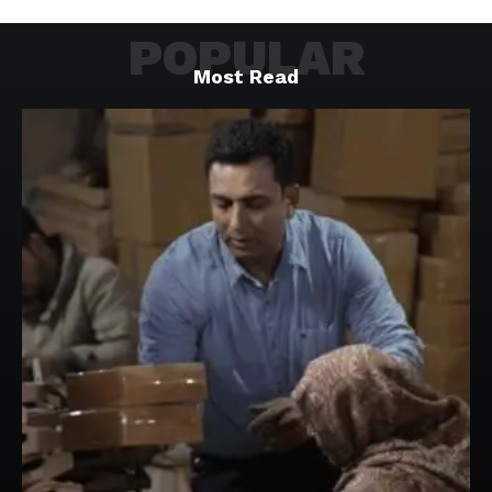
POPULAR
Most Read