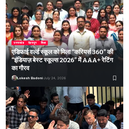
उत्तराखंड
देहरादून
शिक्षा
एडिफाई वर्ल्ड स्कूल को मिला “करियर्स 360” की
“इंडियाज़ बेस्ट स्कूल्स 2026” में AAA+ रेटिंग
का गौरव
Lokesh Badoni
July 24, 2026