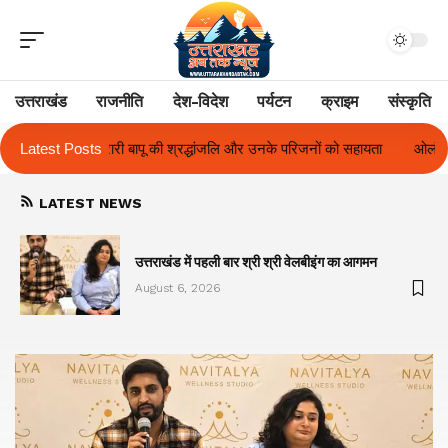
उत्तराखंड
राजनीति
देश-विदेश
पर्यटन
क्राइम
संस्कृति
ंजलि और उनके परिजनों को सहायता
Latest Posts
ओलंपस हाई के इंटर-हाउस फुटबॉल टूर्नामेंट में रि
LATEST NEWS
का
उत्तराखंड में पहली बार श्री श्री वेलबीइंग का आगमन
August 6, 2026