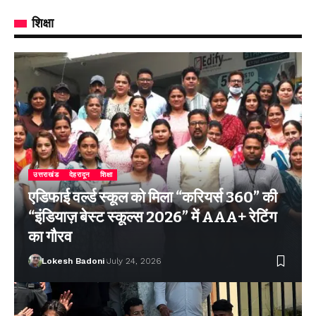
शिक्षा
उत्तराखंड
देहरादून
शिक्षा
एडिफाई वर्ल्ड स्कूल को मिला “करियर्स 360” की
“इंडियाज़ बेस्ट स्कूल्स 2026” में AAA+ रेटिंग
का गौरव
Lokesh Badoni
July 24, 2026