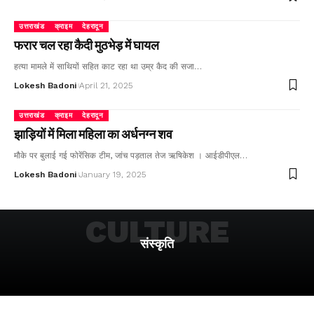
उत्तराखंड
क्राइम
देहरादून
फरार चल रहा कैदी मुठभेड़ में घायल
हत्या मामले में साथियों सहित काट रहा था उम्र कैद की सजा…
Lokesh Badoni
April 21, 2025
उत्तराखंड
क्राइम
देहरादून
झाड़ियों में मिला महिला का अर्धनग्न शव
मौके पर बुलाई गई फोरेंसिक टीम, जांच पड़ताल तेज ऋषिकेश । आईडीपीएल…
Lokesh Badoni
January 19, 2025
CULTURE
संस्कृति