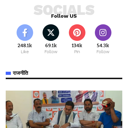
SOCIALS
Follow US
248.1k
69.1k
134k
54.3k
Like
Follow
Pin
Follow
राजनीति