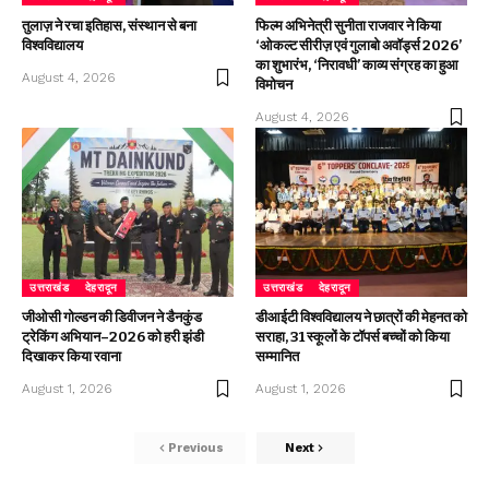
तुलाज़ ने रचा इतिहास, संस्थान से बना
फिल्म अभिनेत्री सुनीता राजवार ने किया
विश्वविद्यालय
‘ओकल्ट सीरीज़ एवं गुलाबो अवॉर्ड्स 2026’
का शुभारंभ, ‘निरावधी’ काव्य संग्रह का हुआ
August 4, 2026
विमोचन
August 4, 2026
उत्तराखंड
देहरादून
उत्तराखंड
देहरादून
जीओसी गोल्डन की डिवीजन ने डैनकुंड
डीआईटी विश्वविद्यालय ने छात्रों की मेहनत को
ट्रेकिंग अभियान–2026 को हरी झंडी
सराहा, 31 स्कूलों के टॉपर्स बच्चों को किया
दिखाकर किया रवाना
सम्मानित
August 1, 2026
August 1, 2026
Previous
Next