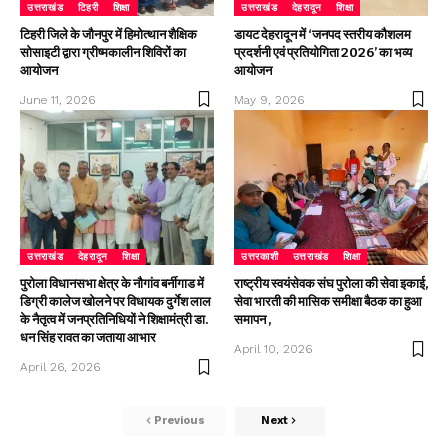
उत्तराखंड
टिहरी
शिक्षा
उत्तराखंड
देहरादून
शिक्षा
टिहरी जिले के जौनपुर में हिमोत्थान शैक्षिक
डायट देहरादून में ‘जनपद स्तरीय कौशलम
सोसाइटी द्वारा ग्रीष्मकालीन शिविरों का
प्रदर्शनी एवं प्रतियोगिता 2026’ का भव्य
आयोजन
आयोजन
June 11, 2026
May 9, 2026
उत्तराखंड
देहरादून
शिक्षा
उत्तरकाशी
उत्तराखंड
शिक्षा
पुरोला विधानसभा क्षेत्र के नौगांव बर्नीगाड में
राष्ट्रीय स्वयंसेवक संघ पुरोला की सेवा इकाई,
डिग्री कालेज खोलने पर विधायक दुर्गेश लाल
सेवा भारती की मासिक समीक्षा बैठक का हुआ
के नैतृत्व में जनप्रतिनिधियों ने शिक्षामंत्री डा.
समापन ,
धन सिंह रावत का जताया आभार
April 10, 2026
April 26, 2026
Previous
Next