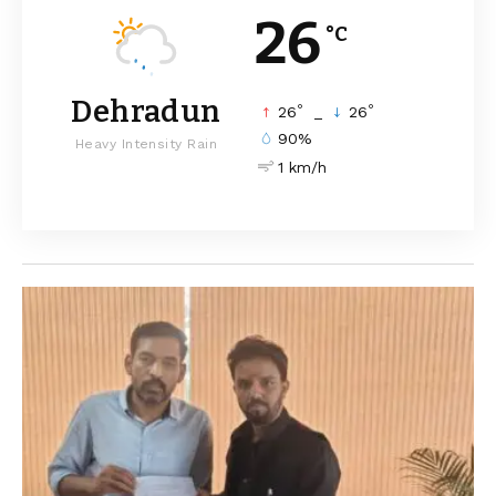
26
°C
Dehradun
°
°
26
_
26
90%
Heavy Intensity Rain
1 km/h