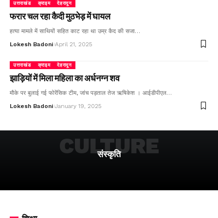
उत्तराखंड
क्राइम
देहरादून
फरार चल रहा कैदी मुठभेड़ में घायल
हत्या मामले में साथियों सहित काट रहा था उम्र कैद की सजा…
Lokesh Badoni
April 21, 2025
उत्तराखंड
क्राइम
देहरादून
झाड़ियों में मिला महिला का अर्धनग्न शव
मौके पर बुलाई गई फोरेंसिक टीम, जांच पड़ताल तेज ऋषिकेश । आईडीपीएल…
Lokesh Badoni
January 19, 2025
CULTURE
संस्कृति