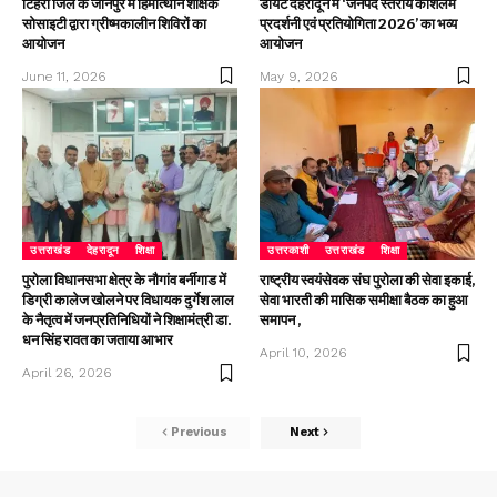
टिहरी जिले के जौनपुर में हिमोत्थान शैक्षिक
डायट देहरादून में ‘जनपद स्तरीय कौशलम
सोसाइटी द्वारा ग्रीष्मकालीन शिविरों का
प्रदर्शनी एवं प्रतियोगिता 2026’ का भव्य
आयोजन
आयोजन
June 11, 2026
May 9, 2026
उत्तराखंड
देहरादून
शिक्षा
उत्तरकाशी
उत्तराखंड
शिक्षा
पुरोला विधानसभा क्षेत्र के नौगांव बर्नीगाड में
राष्ट्रीय स्वयंसेवक संघ पुरोला की सेवा इकाई,
डिग्री कालेज खोलने पर विधायक दुर्गेश लाल
सेवा भारती की मासिक समीक्षा बैठक का हुआ
के नैतृत्व में जनप्रतिनिधियों ने शिक्षामंत्री डा.
समापन ,
धन सिंह रावत का जताया आभार
April 10, 2026
April 26, 2026
Previous
Next