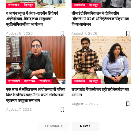
उत्तराखंड
देहरादून
उत्तराखंड
देहरादून
द आर्यन स्कूल में अंतर-सदनीय हिंदी एवं
डीआईटी विश्वविद्यालय ने दो दिवसीय
अंग्रेज़ी वाद-विवाद तथा आशुभाषण
‘दीक्षारंभ 2026’ ओरिएंटेशन कार्यक्रम का
प्रतियोगिताओं का आयोजन
किया आयोजन
August 8, 2026
August 7, 2026
उत्तरकाशी
उत्तराखंड
सामाजिक
उत्तराखंड
देहरादून
एक साल से लंबित राज्य आंदोलनकारी गणिता
उत्तराखंड में पहली बार श्री श्री वेलबीइंग का
बिष्ट के परिचय पत्र में नाम व पता संशोधन का
आगमन
प्रकरण का हुआ समाधान
August 6, 2026
August 7, 2026
Previous
Next