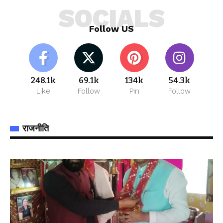
SOCIALS
Follow US
248.1k
69.1k
134k
54.3k
Like
Follow
Pin
Follow
राजनीति