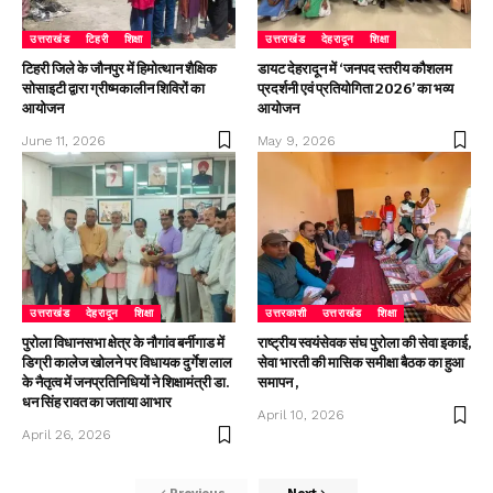
उत्तराखंड
टिहरी
शिक्षा
उत्तराखंड
देहरादून
शिक्षा
टिहरी जिले के जौनपुर में हिमोत्थान शैक्षिक
डायट देहरादून में ‘जनपद स्तरीय कौशलम
सोसाइटी द्वारा ग्रीष्मकालीन शिविरों का
प्रदर्शनी एवं प्रतियोगिता 2026’ का भव्य
आयोजन
आयोजन
June 11, 2026
May 9, 2026
उत्तराखंड
देहरादून
शिक्षा
उत्तरकाशी
उत्तराखंड
शिक्षा
पुरोला विधानसभा क्षेत्र के नौगांव बर्नीगाड में
राष्ट्रीय स्वयंसेवक संघ पुरोला की सेवा इकाई,
डिग्री कालेज खोलने पर विधायक दुर्गेश लाल
सेवा भारती की मासिक समीक्षा बैठक का हुआ
के नैतृत्व में जनप्रतिनिधियों ने शिक्षामंत्री डा.
समापन ,
धन सिंह रावत का जताया आभार
April 10, 2026
April 26, 2026