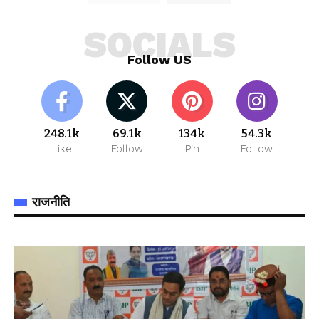
SOCIALS
Follow US
248.1k
69.1k
134k
54.3k
Like
Follow
Pin
Follow
राजनीति