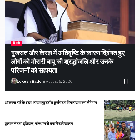
दिल्ली
गुजरात और केरल में अतिवृष्टि के कारण दिवंगत हुए
लोगों को मोरारी बापू की श्रद्धांजलि और उनके
परिजनों को सहायता
Lokesh Badoni
August 5, 2026
ओलंपस हाई के इंटर-हाउस फुटबॉल टूर्नामेंट में रिग हाउस बना चैंपियन
तुलाज़ ने रचा इतिहास, संस्थान से बना विश्वविद्यालय