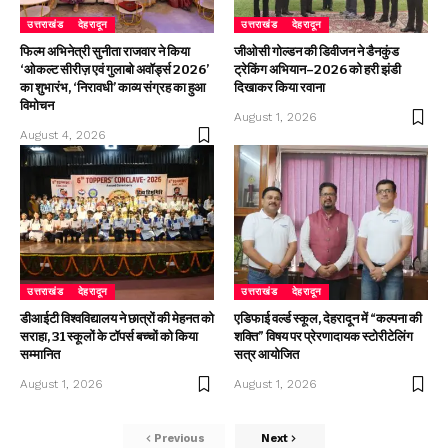
उत्तराखंड
देहरादून
उत्तराखंड
देहरादून
फिल्म अभिनेत्री सुनीता राजवार ने किया
जीओसी गोल्डन की डिवीजन ने डैनकुंड
‘ओकल्ट सीरीज़ एवं गुलाबो अवॉर्ड्स 2026’
ट्रेकिंग अभियान–2026 को हरी झंडी
का शुभारंभ, ‘निरावधी’ काव्य संग्रह का हुआ
दिखाकर किया रवाना
विमोचन
August 1, 2026
August 4, 2026
उत्तराखंड
देहरादून
उत्तराखंड
देहरादून
डीआईटी विश्वविद्यालय ने छात्रों की मेहनत को
एडिफाई वर्ल्ड स्कूल, देहरादून में “कल्पना की
सराहा, 31 स्कूलों के टॉपर्स बच्चों को किया
शक्ति” विषय पर प्रेरणादायक स्टोरीटेलिंग
सम्मानित
सत्र आयोजित
August 1, 2026
August 1, 2026
Previous
Next