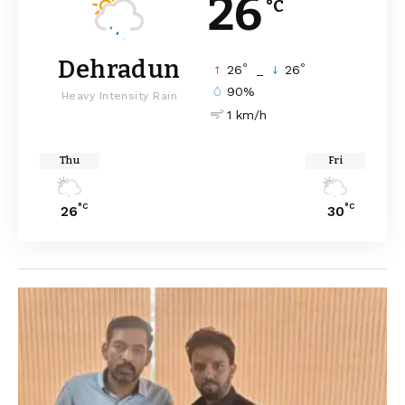
26
°C
Dehradun
°
°
26
_
26
90%
Heavy Intensity Rain
1 km/h
Thu
Fri
°C
°C
26
30