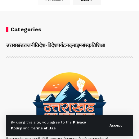
Previous
Next
Categories
उत्तराखंड
राजनीति
देश-विदेश
पर्यटन
क्राइम
संस्कृति
शिक्षा
By using this site, you agree to the
Privacy
Accept
Policy
and
Terms of Use
.