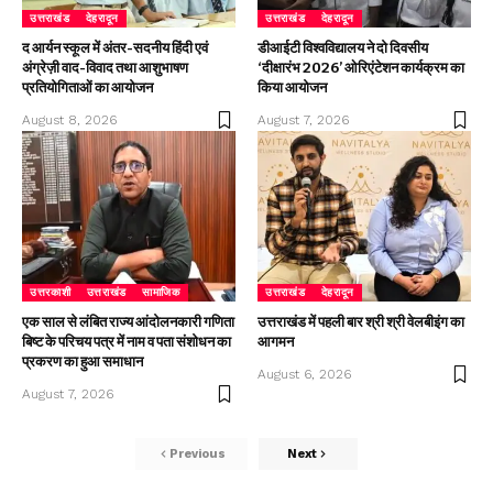
उत्तराखंड
देहरादून
उत्तराखंड
देहरादून
द आर्यन स्कूल में अंतर-सदनीय हिंदी एवं
डीआईटी विश्वविद्यालय ने दो दिवसीय
अंग्रेज़ी वाद-विवाद तथा आशुभाषण
‘दीक्षारंभ 2026’ ओरिएंटेशन कार्यक्रम का
प्रतियोगिताओं का आयोजन
किया आयोजन
August 8, 2026
August 7, 2026
उत्तरकाशी
उत्तराखंड
सामाजिक
उत्तराखंड
देहरादून
एक साल से लंबित राज्य आंदोलनकारी गणिता
उत्तराखंड में पहली बार श्री श्री वेलबीइंग का
बिष्ट के परिचय पत्र में नाम व पता संशोधन का
आगमन
प्रकरण का हुआ समाधान
August 6, 2026
August 7, 2026
Previous
Next