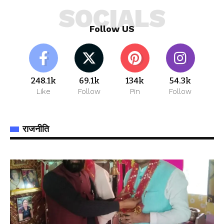
SOCIALS
Follow US
248.1k
69.1k
134k
54.3k
Like
Follow
Pin
Follow
राजनीति