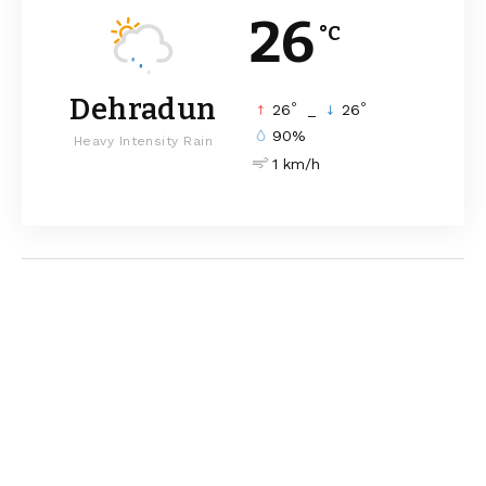
26
°C
Dehradun
°
°
26
_
26
90%
Heavy Intensity Rain
1 km/h