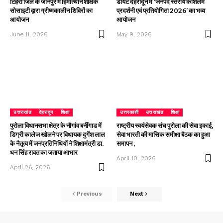
टिहरी जिले के जौनपुर में हिमोत्थान शैक्षिक
डायट देहरादून में ‘जनपद स्तरीय कौशलम
सोसाइटी द्वारा ग्रीष्मकालीन शिविरों का
प्रदर्शनी एवं प्रतियोगिता 2026’ का भव्य
आयोजन
आयोजन
June 11, 2026
May 9, 2026
उत्तराखंड
देहरादून
शिक्षा
उत्तरकाशी
उत्तराखंड
शिक्षा
पुरोला विधानसभा क्षेत्र के नौगांव बर्नीगाड में
राष्ट्रीय स्वयंसेवक संघ पुरोला की सेवा इकाई,
डिग्री कालेज खोलने पर विधायक दुर्गेश लाल
सेवा भारती की मासिक समीक्षा बैठक का हुआ
के नैतृत्व में जनप्रतिनिधियों ने शिक्षामंत्री डा.
समापन ,
धन सिंह रावत का जताया आभार
April 10, 2026
April 26, 2026
Previous
Next