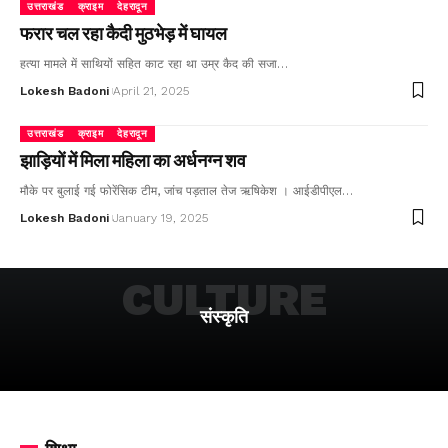
उत्तराखंड
क्राइम
देहरादून
फरार चल रहा कैदी मुठभेड़ में घायल
हत्या मामले में साथियों सहित काट रहा था उम्र कैद की सजा…
Lokesh Badoni
April 21, 2025
उत्तराखंड
क्राइम
देहरादून
झाड़ियों में मिला महिला का अर्धनग्न शव
मौके पर बुलाई गई फोरेंसिक टीम, जांच पड़ताल तेज ऋषिकेश । आईडीपीएल…
Lokesh Badoni
January 19, 2025
CULTURE
संस्कृति