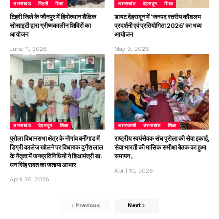
उत्तराखंड
टिहरी
शिक्षा
उत्तराखंड
देहरादून
शिक्षा
टिहरी जिले के जौनपुर में हिमोत्थान शैक्षिक
डायट देहरादून में ‘जनपद स्तरीय कौशलम
सोसाइटी द्वारा ग्रीष्मकालीन शिविरों का
प्रदर्शनी एवं प्रतियोगिता 2026’ का भव्य
आयोजन
आयोजन
June 11, 2026
May 9, 2026
उत्तराखंड
देहरादून
शिक्षा
उत्तरकाशी
उत्तराखंड
शिक्षा
पुरोला विधानसभा क्षेत्र के नौगांव बर्नीगाड में
राष्ट्रीय स्वयंसेवक संघ पुरोला की सेवा इकाई,
डिग्री कालेज खोलने पर विधायक दुर्गेश लाल
सेवा भारती की मासिक समीक्षा बैठक का हुआ
के नैतृत्व में जनप्रतिनिधियों ने शिक्षामंत्री डा.
समापन ,
धन सिंह रावत का जताया आभार
April 10, 2026
April 26, 2026
Previous
Next