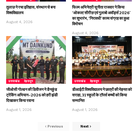
तुलाज़ ने रचा इतिहास, संस्थान से बना
फिल्म अभिनेत्री सुनीता राजवार ने किया
विश्वविद्यालय
‘ओकल्ट सीरीज़ एवं गुलाबो अवॉर्ड्स 2026’
का शुभारंभ, ‘निरावधी’ काव्य संग्रह का हुआ
August 4, 2026
विमोचन
August 4, 2026
उत्तराखंड
देहरादून
उत्तराखंड
देहरादून
जीओसी गोल्डन की डिवीजन ने डैनकुंड
डीआईटी विश्वविद्यालय ने छात्रों की मेहनत को
ट्रेकिंग अभियान–2026 को हरी झंडी
सराहा, 31 स्कूलों के टॉपर्स बच्चों को किया
दिखाकर किया रवाना
सम्मानित
August 1, 2026
August 1, 2026
Previous
Next