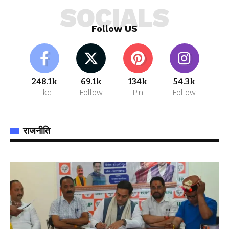
SOCIALS
Follow US
248.1k
69.1k
134k
54.3k
Like
Follow
Pin
Follow
राजनीति