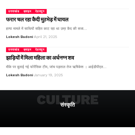
उत्तराखंड
क्राइम
देहरादून
फरार चल रहा कैदी मुठभेड़ में घायल
हत्या मामले में साथियों सहित काट रहा था उम्र कैद की सजा…
Lokesh Badoni
April 21, 2025
उत्तराखंड
क्राइम
देहरादून
झाड़ियों में मिला महिला का अर्धनग्न शव
मौके पर बुलाई गई फोरेंसिक टीम, जांच पड़ताल तेज ऋषिकेश । आईडीपीएल…
Lokesh Badoni
January 19, 2025
CULTURE
संस्कृति