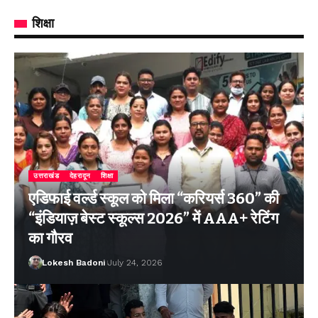
शिक्षा
उत्तराखंड
देहरादून
शिक्षा
एडिफाई वर्ल्ड स्कूल को मिला “करियर्स 360” की
“इंडियाज़ बेस्ट स्कूल्स 2026” में AAA+ रेटिंग
का गौरव
Lokesh Badoni
July 24, 2026