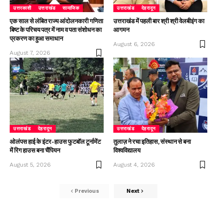
उत्तरकाशी
उत्तराखंड
सामाजिक
उत्तराखंड
देहरादून
एक साल से लंबित राज्य आंदोलनकारी गणिता
उत्तराखंड में पहली बार श्री श्री वेलबीइंग का
बिष्ट के परिचय पत्र में नाम व पता संशोधन का
आगमन
प्रकरण का हुआ समाधान
August 6, 2026
August 7, 2026
उत्तराखंड
देहरादून
उत्तराखंड
देहरादून
ओलंपस हाई के इंटर-हाउस फुटबॉल टूर्नामेंट
तुलाज़ ने रचा इतिहास, संस्थान से बना
में रिग हाउस बना चैंपियन
विश्वविद्यालय
August 5, 2026
August 4, 2026
Previous
Next