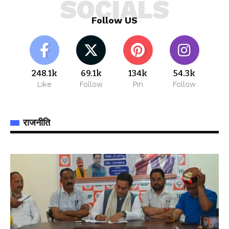
SOCIALS
Follow US
248.1k
69.1k
134k
54.3k
Like
Follow
Pin
Follow
राजनीति