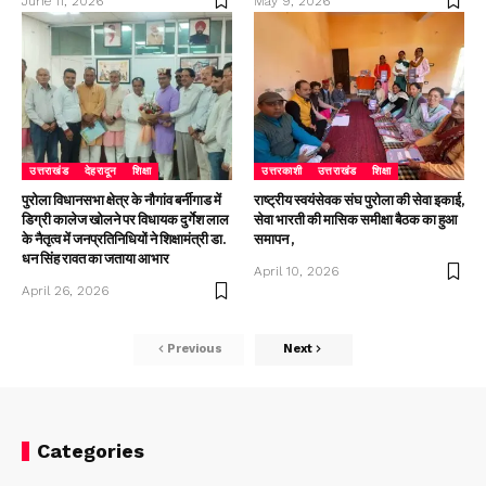
June 11, 2026
May 9, 2026
उत्तराखंड
देहरादून
शिक्षा
उत्तरकाशी
उत्तराखंड
शिक्षा
पुरोला विधानसभा क्षेत्र के नौगांव बर्नीगाड में
राष्ट्रीय स्वयंसेवक संघ पुरोला की सेवा इकाई,
डिग्री कालेज खोलने पर विधायक दुर्गेश लाल
सेवा भारती की मासिक समीक्षा बैठक का हुआ
के नैतृत्व में जनप्रतिनिधियों ने शिक्षामंत्री डा.
समापन ,
धन सिंह रावत का जताया आभार
April 10, 2026
April 26, 2026
Previous
Next
Categories