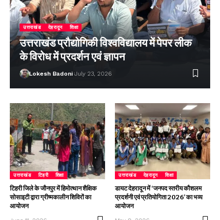
उत्तराखंड
देहरादून
शिक्षा
उत्तराखंड प्रौद्योगिकी विश्वविद्यालय में पेपर लीक
के विरोध में प्रदर्शन एवं ज्ञापन
Lokesh Badoni
July 23, 2026
उत्तराखंड
टिहरी
शिक्षा
उत्तराखंड
देहरादून
शिक्षा
टिहरी जिले के जौनपुर में हिमोत्थान शैक्षिक
डायट देहरादून में ‘जनपद स्तरीय कौशलम
सोसाइटी द्वारा ग्रीष्मकालीन शिविरों का
प्रदर्शनी एवं प्रतियोगिता 2026’ का भव्य
आयोजन
आयोजन