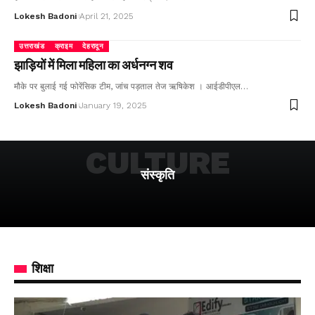
Lokesh Badoni
April 21, 2025
उत्तराखंड
क्राइम
देहरादून
झाड़ियों में मिला महिला का अर्धनग्न शव
मौके पर बुलाई गई फोरेंसिक टीम, जांच पड़ताल तेज ऋषिकेश । आईडीपीएल…
Lokesh Badoni
January 19, 2025
CULTURE
संस्कृति
शिक्षा