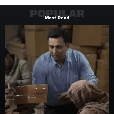
POPULAR
Most Read