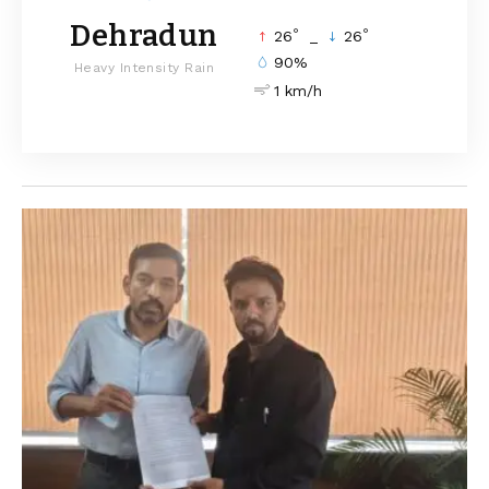
Dehradun
°
°
26
_
26
90%
Heavy Intensity Rain
1 km/h