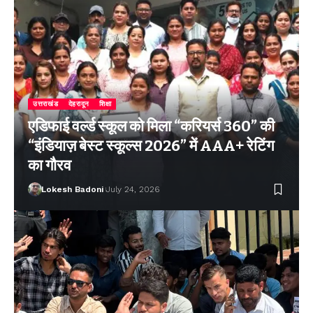
उत्तराखंड
देहरादून
शिक्षा
एडिफाई वर्ल्ड स्कूल को मिला “करियर्स 360” की
“इंडियाज़ बेस्ट स्कूल्स 2026” में AAA+ रेटिंग
का गौरव
Lokesh Badoni
July 24, 2026