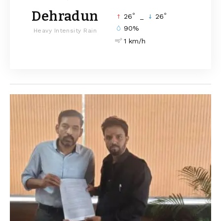
Dehradun
°
°
26
_
26
90%
Heavy Intensity Rain
1 km/h