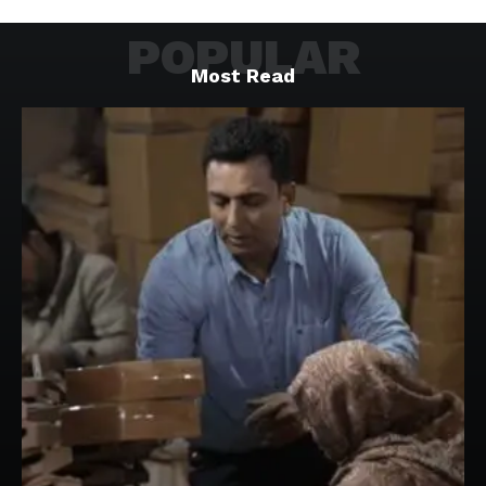
POPULAR
Most Read