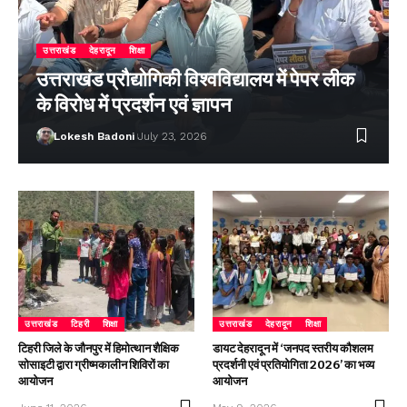
उत्तराखंड
देहरादून
शिक्षा
उत्तराखंड प्रौद्योगिकी विश्वविद्यालय में पेपर लीक
के विरोध में प्रदर्शन एवं ज्ञापन
Lokesh Badoni
July 23, 2026
उत्तराखंड
टिहरी
शिक्षा
उत्तराखंड
देहरादून
शिक्षा
टिहरी जिले के जौनपुर में हिमोत्थान शैक्षिक
डायट देहरादून में ‘जनपद स्तरीय कौशलम
सोसाइटी द्वारा ग्रीष्मकालीन शिविरों का
प्रदर्शनी एवं प्रतियोगिता 2026’ का भव्य
आयोजन
आयोजन