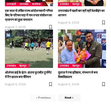
उत्तरकाशी
उत्तराखंड
सामाजिक
उत्तराखंड
देहरादून
एक साल से लंबित राज्य आंदोलनकारी गणिता
उत्तराखंड में पहली बार श्री श्री वेलबीइंग का
बिष्ट के परिचय पत्र में नाम व पता संशोधन का
आगमन
प्रकरण का हुआ समाधान
August 6, 2026
August 7, 2026
उत्तराखंड
देहरादून
उत्तराखंड
देहरादून
ओलंपस हाई के इंटर-हाउस फुटबॉल टूर्नामेंट
तुलाज़ ने रचा इतिहास, संस्थान से बना
में रिग हाउस बना चैंपियन
विश्वविद्यालय
August 5, 2026
August 4, 2026
Previous
Next