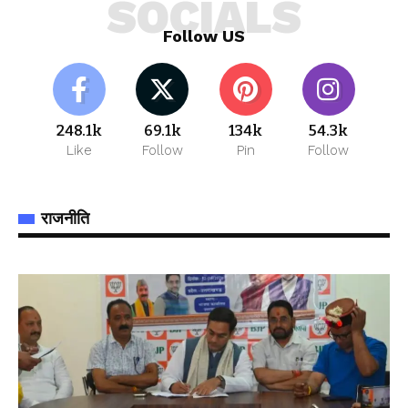
SOCIALS
Follow US
248.1k
69.1k
134k
54.3k
Like
Follow
Pin
Follow
राजनीति