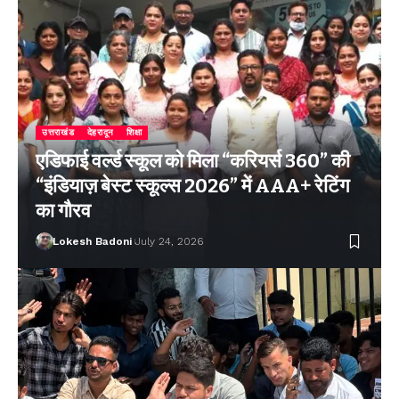
उत्तराखंड
देहरादून
शिक्षा
एडिफाई वर्ल्ड स्कूल को मिला “करियर्स 360” की
“इंडियाज़ बेस्ट स्कूल्स 2026” में AAA+ रेटिंग
का गौरव
Lokesh Badoni
July 24, 2026