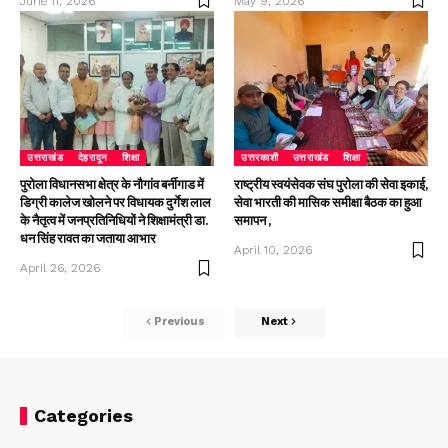
June 11, 2026
May 9, 2026
उत्तराखंड
देहरादून
शिक्षा
उत्तरकाशी
उत्तराखंड
शिक्षा
पुरोला विधानसभा क्षेत्र के नौगांव बर्नीगाड में
राष्ट्रीय स्वयंसेवक संघ पुरोला की सेवा इकाई,
डिग्री कालेज खोलने पर विधायक दुर्गेश लाल
सेवा भारती की मासिक समीक्षा बैठक का हुआ
के नैतृत्व में जनप्रतिनिधियों ने शिक्षामंत्री डा.
समापन ,
धन सिंह रावत का जताया आभार
April 10, 2026
April 26, 2026
Previous
Next
Categories