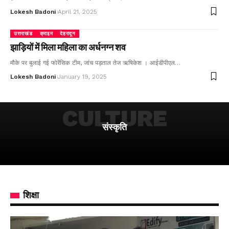
Lokesh Badoni
April 21, 2025
उत्तराखंड
क्राइम
देहरादून
झाड़ियों में मिला महिला का अर्धनग्न शव
मौके पर बुलाई गई फोरेंसिक टीम, जांच पड़ताल तेज ऋषिकेश । आईडीपीएल…
Lokesh Badoni
January 19, 2025
CULTURE
संस्कृति
शिक्षा