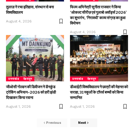
तुलाज़ ने रचा इतिहास, संस्थान से बना
फिल्म अभिनेत्री सुनीता राजवार ने किया
विश्वविद्यालय
‘ओकल्ट सीरीज़ एवं गुलाबो अवॉर्ड्स 2026’
का शुभारंभ, ‘निरावधी’ काव्य संग्रह का हुआ
August 4, 2026
विमोचन
August 4, 2026
उत्तराखंड
देहरादून
उत्तराखंड
देहरादून
जीओसी गोल्डन की डिवीजन ने डैनकुंड
डीआईटी विश्वविद्यालय ने छात्रों की मेहनत को
ट्रेकिंग अभियान–2026 को हरी झंडी
सराहा, 31 स्कूलों के टॉपर्स बच्चों को किया
दिखाकर किया रवाना
सम्मानित
August 1, 2026
August 1, 2026
Previous
Next