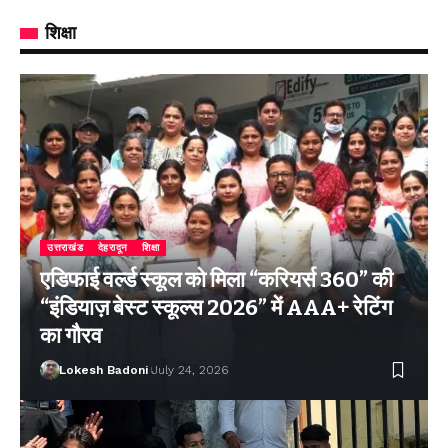
शिक्षा
उत्तराखंड
देहरादून
शिक्षा
एडिफाई वर्ल्ड स्कूल को मिला “करियर्स 360” की
“इंडियाज़ बेस्ट स्कूल्स 2026” में AAA+ रेटिंग
का गौरव
Lokesh Badoni
July 24, 2026