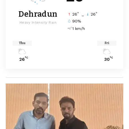
Dehradun
°
°
26
_
26
90%
Heavy Intensity Rain
1 km/h
Thu
Fri
°C
°C
26
30