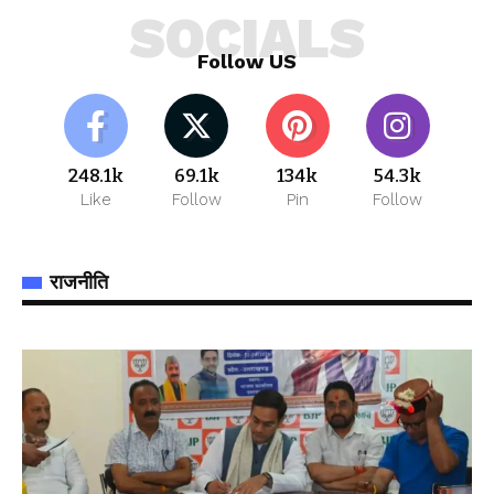
SOCIALS
Follow US
248.1k
69.1k
134k
54.3k
Like
Follow
Pin
Follow
राजनीति