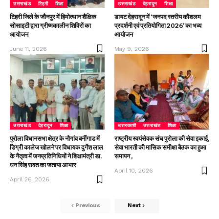
उत्तराखंड
टिहरी
शिक्षा
उत्तराखंड
देहरादून
शिक्षा
टिहरी जिले के जौनपुर में हिमोत्थान शैक्षिक
डायट देहरादून में ‘जनपद स्तरीय कौशलम
सोसाइटी द्वारा ग्रीष्मकालीन शिविरों का
प्रदर्शनी एवं प्रतियोगिता 2026’ का भव्य
आयोजन
आयोजन
June 11, 2026
May 9, 2026
उत्तराखंड
देहरादून
शिक्षा
उत्तरकाशी
उत्तराखंड
शिक्षा
पुरोला विधानसभा क्षेत्र के नौगांव बर्नीगाड में
राष्ट्रीय स्वयंसेवक संघ पुरोला की सेवा इकाई,
डिग्री कालेज खोलने पर विधायक दुर्गेश लाल
सेवा भारती की मासिक समीक्षा बैठक का हुआ
के नैतृत्व में जनप्रतिनिधियों ने शिक्षामंत्री डा.
समापन ,
धन सिंह रावत का जताया आभार
April 10, 2026
April 26, 2026
Previous
Next