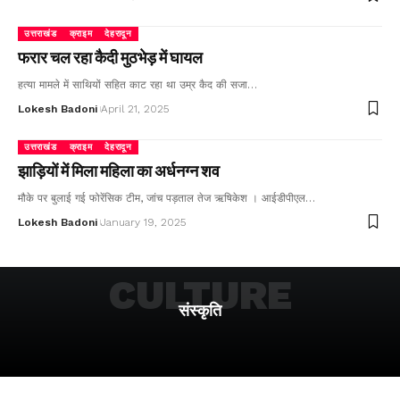
उत्तराखंड
क्राइम
देहरादून
फरार चल रहा कैदी मुठभेड़ में घायल
हत्या मामले में साथियों सहित काट रहा था उम्र कैद की सजा…
Lokesh Badoni
April 21, 2025
उत्तराखंड
क्राइम
देहरादून
झाड़ियों में मिला महिला का अर्धनग्न शव
मौके पर बुलाई गई फोरेंसिक टीम, जांच पड़ताल तेज ऋषिकेश । आईडीपीएल…
Lokesh Badoni
January 19, 2025
CULTURE
संस्कृति