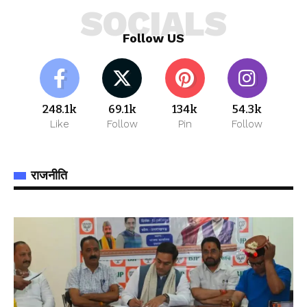
SOCIALS
Follow US
248.1k
69.1k
134k
54.3k
Like
Follow
Pin
Follow
राजनीति