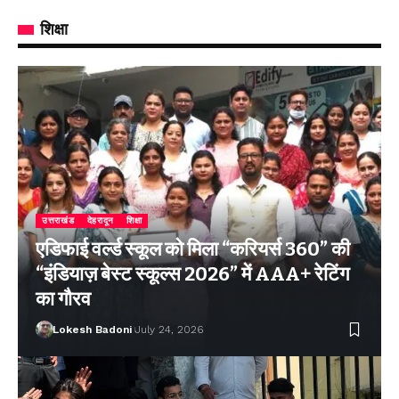
शिक्षा
उत्तराखंड
देहरादून
शिक्षा
एडिफाई वर्ल्ड स्कूल को मिला “करियर्स 360” की
“इंडियाज़ बेस्ट स्कूल्स 2026” में AAA+ रेटिंग
का गौरव
Lokesh Badoni
July 24, 2026