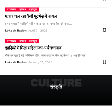
उत्तराखंड
क्राइम
देहरादून
फरार चल रहा कैदी मुठभेड़ में घायल
हत्या मामले में साथियों सहित काट रहा था उम्र कैद की सजा…
Lokesh Badoni
April 21, 2025
उत्तराखंड
क्राइम
देहरादून
झाड़ियों में मिला महिला का अर्धनग्न शव
मौके पर बुलाई गई फोरेंसिक टीम, जांच पड़ताल तेज ऋषिकेश । आईडीपीएल…
Lokesh Badoni
January 19, 2025
CULTURE
संस्कृति