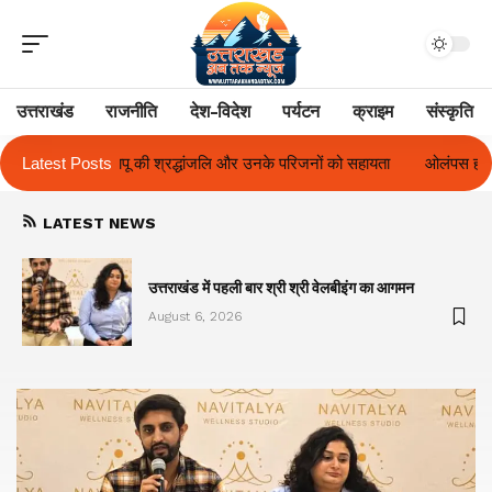
उत्तराखंड
राजनीति
देश-विदेश
पर्यटन
क्राइम
संस्कृति
े परिजनों को सहायता
Latest Posts
ओलंपस हाई के इंटर-हाउस फुटबॉल टूर्नामेंट में रिग हाउस बना 
LATEST NEWS
का
उत्तराखंड में पहली बार श्री श्री वेलबीइंग का आगमन
August 6, 2026