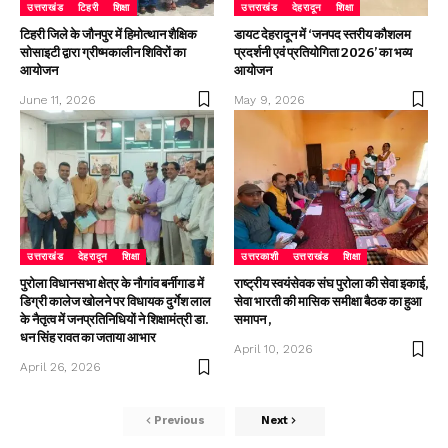
उत्तराखंड
टिहरी
शिक्षा
उत्तराखंड
देहरादून
शिक्षा
टिहरी जिले के जौनपुर में हिमोत्थान शैक्षिक
डायट देहरादून में ‘जनपद स्तरीय कौशलम
सोसाइटी द्वारा ग्रीष्मकालीन शिविरों का
प्रदर्शनी एवं प्रतियोगिता 2026’ का भव्य
आयोजन
आयोजन
June 11, 2026
May 9, 2026
उत्तराखंड
देहरादून
शिक्षा
उत्तरकाशी
उत्तराखंड
शिक्षा
पुरोला विधानसभा क्षेत्र के नौगांव बर्नीगाड में
राष्ट्रीय स्वयंसेवक संघ पुरोला की सेवा इकाई,
डिग्री कालेज खोलने पर विधायक दुर्गेश लाल
सेवा भारती की मासिक समीक्षा बैठक का हुआ
के नैतृत्व में जनप्रतिनिधियों ने शिक्षामंत्री डा.
समापन ,
धन सिंह रावत का जताया आभार
April 10, 2026
April 26, 2026
Previous
Next