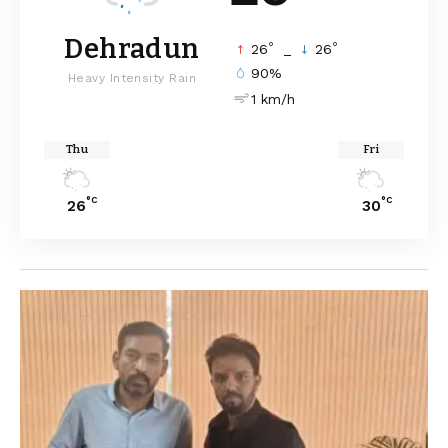
Dehradun
°
°
26
_
26
90%
Heavy Intensity Rain
1 km/h
Thu
Fri
°C
°C
26
30