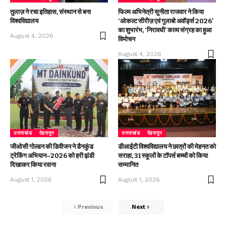
तुलाज़ ने रचा इतिहास, संस्थान से बना
फिल्म अभिनेत्री सुनीता राजवार ने किया
विश्वविद्यालय
‘ओकल्ट सीरीज़ एवं गुलाबो अवॉर्ड्स 2026’
का शुभारंभ, ‘निरावधी’ काव्य संग्रह का हुआ
August 4, 2026
विमोचन
August 4, 2026
उत्तराखंड
देहरादून
उत्तराखंड
देहरादून
जीओसी गोल्डन की डिवीजन ने डैनकुंड
डीआईटी विश्वविद्यालय ने छात्रों की मेहनत को
ट्रेकिंग अभियान–2026 को हरी झंडी
सराहा, 31 स्कूलों के टॉपर्स बच्चों को किया
दिखाकर किया रवाना
सम्मानित
August 1, 2026
August 1, 2026
Previous
Next