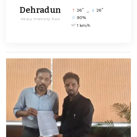
Dehradun
°
°
26
_
26
90%
Heavy Intensity Rain
1 km/h