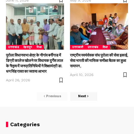
June 11, 2026
May 9, 2026
उत्तराखंड
देहरादून
शिक्षा
उत्तरकाशी
उत्तराखंड
शिक्षा
पुरोला विधानसभा क्षेत्र के नौगांव बर्नीगाड में
राष्ट्रीय स्वयंसेवक संघ पुरोला की सेवा इकाई,
डिग्री कालेज खोलने पर विधायक दुर्गेश लाल
सेवा भारती की मासिक समीक्षा बैठक का हुआ
के नैतृत्व में जनप्रतिनिधियों ने शिक्षामंत्री डा.
समापन ,
धन सिंह रावत का जताया आभार
April 10, 2026
April 26, 2026
Previous
Next
Categories