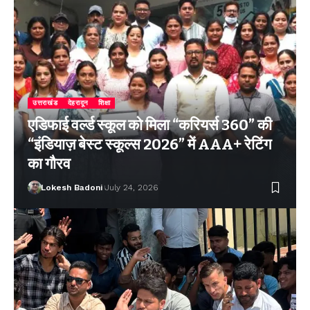
उत्तराखंड
देहरादून
शिक्षा
एडिफाई वर्ल्ड स्कूल को मिला “करियर्स 360” की
“इंडियाज़ बेस्ट स्कूल्स 2026” में AAA+ रेटिंग
का गौरव
Lokesh Badoni
July 24, 2026