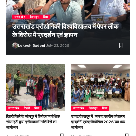
उत्तराखंड
देहरादून
शिक्षा
उत्तराखंड प्रौद्योगिकी विश्वविद्यालय में पेपर लीक
के विरोध में प्रदर्शन एवं ज्ञापन
Lokesh Badoni
July 23, 2026
उत्तराखंड
टिहरी
शिक्षा
उत्तराखंड
देहरादून
शिक्षा
टिहरी जिले के जौनपुर में हिमोत्थान शैक्षिक
डायट देहरादून में ‘जनपद स्तरीय कौशलम
सोसाइटी द्वारा ग्रीष्मकालीन शिविरों का
प्रदर्शनी एवं प्रतियोगिता 2026’ का भव्य
आयोजन
आयोजन