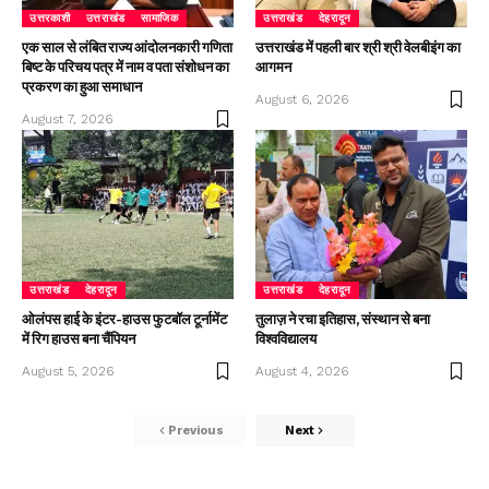
उत्तरकाशी
उत्तराखंड
सामाजिक
उत्तराखंड
देहरादून
एक साल से लंबित राज्य आंदोलनकारी गणिता
उत्तराखंड में पहली बार श्री श्री वेलबीइंग का
बिष्ट के परिचय पत्र में नाम व पता संशोधन का
आगमन
प्रकरण का हुआ समाधान
August 6, 2026
August 7, 2026
उत्तराखंड
देहरादून
उत्तराखंड
देहरादून
ओलंपस हाई के इंटर-हाउस फुटबॉल टूर्नामेंट
तुलाज़ ने रचा इतिहास, संस्थान से बना
में रिग हाउस बना चैंपियन
विश्वविद्यालय
August 5, 2026
August 4, 2026
Previous
Next