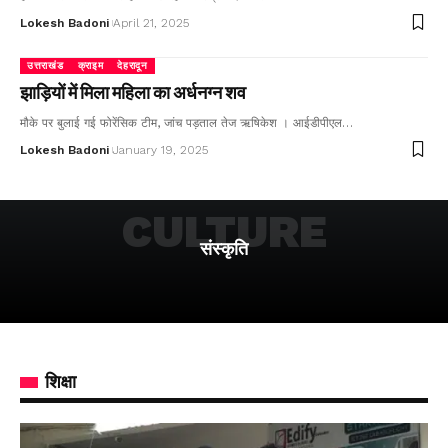
Lokesh Badoni
April 21, 2025
उत्तराखंड
क्राइम
देहरादून
झाड़ियों में मिला महिला का अर्धनग्न शव
मौके पर बुलाई गई फोरेंसिक टीम, जांच पड़ताल तेज ऋषिकेश । आईडीपीएल…
Lokesh Badoni
January 19, 2025
CULTURE
संस्कृति
शिक्षा