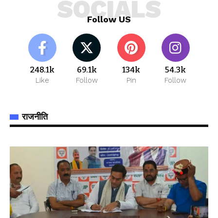
SOCIALS
Follow US
248.1k
69.1k
134k
54.3k
Like
Follow
Pin
Follow
राजनीति