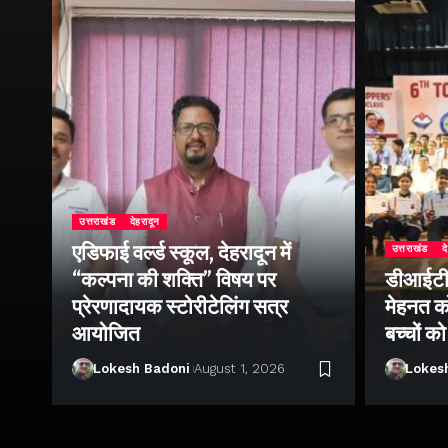
उत्तराखंड
देहरादून
एडिफाई वर्ल्ड स्कूल, देहरादून में
उत्तराखंड
द
ीय
“कल्पना की शक्ति” विषय पर
डीआईटी व
सव
प्रेरणादायक स्टोरीटेलिंग सत्र
मेहनत को
श
आयोजित
बच्चों क
Lokesh Badoni
August 1, 2026
Lokes