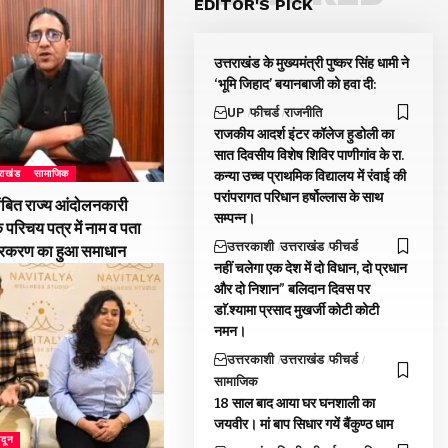
EDITOR'S PICK
उत्तराखंड के मुख्यमंत्री पुष्कर सिंह धामी ने
‘भूमि जिहाद’ बयानबाजी को हवा दी:
UP
फीचर्ड
राजनीति
राजकीय आदर्श इंटर कॉलेज हुडोली का
सात दिवसीय विशेष शिविर पाणीगांव के रा.
कन्या उच्च प्राथमिक विद्यालय में रंवाई की
तराखंड
सामाजिक
परांपरागत परिधान हर्षोल्लास के साथ
ंबित राज्य आंदोलनकारी
सम्पन्न।
े परिचय पत्र में नाम व पता
उत्तरकाशी
उत्तराखंड
फीचर्ड
्रकरण का हुआ समाधान
नहीं चलेगा एक देश में दो विधान, दो प्रधान
और दो निशान” बलिदान दिवस पर
डाॅ.श्यामा प्रसाद मुखर्जी कोटी कोटी
नमन।
उत्तरकाशी
उत्तराखंड
फीचर्ड
सामाजिक
18 साल बाद आया घर घनशाली का
जयवीर। मां बाप सिधार गयें बैंकुण्ठ धाम
ादून