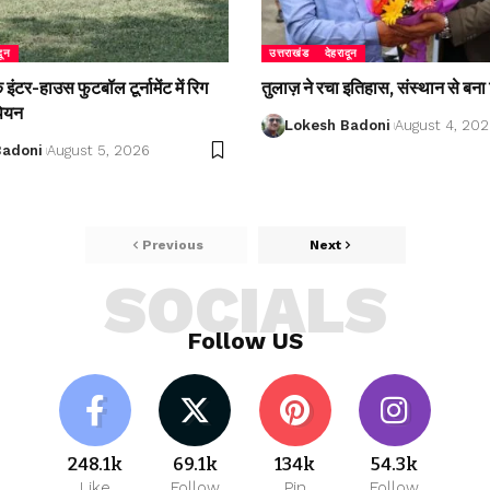
दून
उत्तराखंड
देहरादून
ंटर-हाउस फुटबॉल टूर्नामेंट में रिग
तुलाज़ ने रचा इतिहास, संस्थान से बना 
पियन
Lokesh Badoni
August 4, 20
Badoni
August 5, 2026
Previous
Next
SOCIALS
Follow US
248.1k
69.1k
134k
54.3k
Like
Follow
Pin
Follow