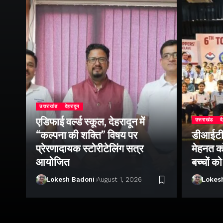
उत्तराखंड
देहरादून
एडिफाई वर्ल्ड स्कूल, देहरादून में
उत्तराखंड
द
“कल्पना की शक्ति” विषय पर
डीआईटी व
ॉल
प्रेरणादायक स्टोरीटेलिंग सत्र
मेहनत को
आयोजित
बच्चों क
Lokesh Badoni
August 1, 2026
Lokes