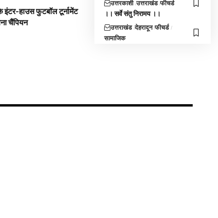
उत्तरकाशी
उत्तराखंड
फीचर्ड
 इंटर-हाउस फुटबॉल टूर्नामेंट
।। सर्वे संतु निरामय ।।
बना चैंपियन
उत्तराखंड
देहरादून
फीचर्ड
सामाजिक