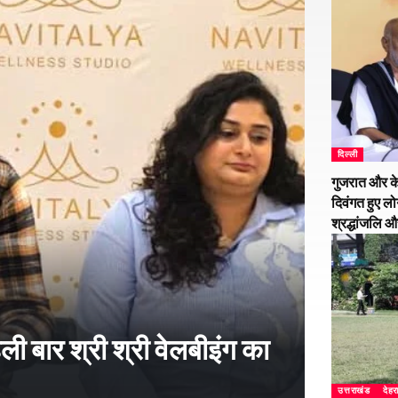
दिल्ली
गुजरात और के
दिवंगत हुए लो
श्रद्धांजलि 
हली बार श्री श्री वेलबीइंग का
उत्तराखंड
देहर