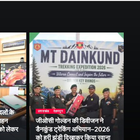
दिल्
लों के
फ्
उत्तराखंड
देहरादून
 गहन
जीओसी गोल्डन की डिवीजन ने
इन्
 को लेकर
डैनकुंड ट्रेकिंग अभियान–2026
के 
को हरी झंडी दिखाकर किया रवाना
पर