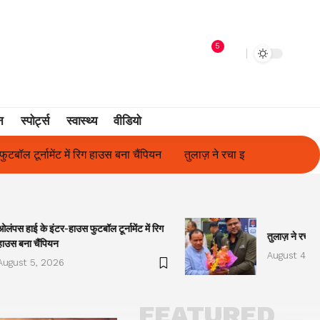
5
न
स्पोर्ट्स
स्वास्थ्य
वीडियो
ुलाज़ ने रचा इतिहास, संस्थान से बना विश्वविद्यालय
फिल्म अभिनेत्री सुनीता
ओलंपस हाई के इंटर-हाउस फुटबॉल टूर्नामेंट में रिग
तुलाज़ ने रचा इ
हाउस बना चैंपियन
August 4, 2
August 5, 2026
FEATURED