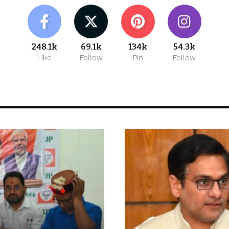
248.1k
69.1k
134k
54.3k
Like
Follow
Pin
Follow