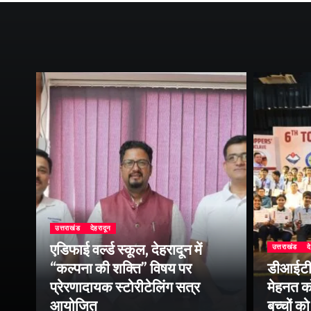
उत्तराखंड
देहरादून
एडिफाई वर्ल्ड स्कूल, देहरादून में
उत्तराखंड
द
“कल्पना की शक्ति” विषय पर
डीआईटी व
प्रेरणादायक स्टोरीटेलिंग सत्र
मेहनत को
आयोजित
बच्चों क