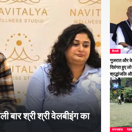
दिल्ली
गुजरात और के
दिवंगत हुए लो
श्रद्धांजलि 
हली बार श्री श्री वेलबीइंग का
उत्तराखंड
देहर