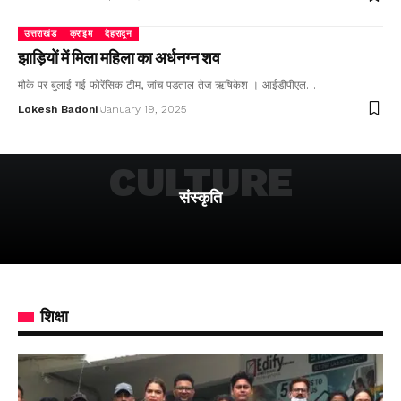
उत्तराखंड
क्राइम
देहरादून
झाड़ियों में मिला महिला का अर्धनग्न शव
मौके पर बुलाई गई फोरेंसिक टीम, जांच पड़ताल तेज ऋषिकेश । आईडीपीएल…
Lokesh Badoni
January 19, 2025
CULTURE
संस्कृति
शिक्षा