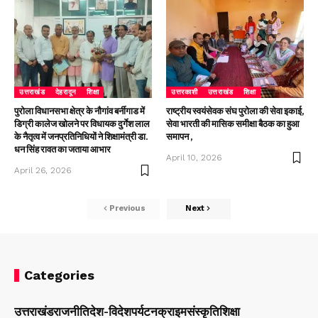
उत्तराखंड
देहरादून
शिक्षा
उत्तरकाशी
उत्तराखंड
शिक्षा
पुरोला विधानसभा क्षेत्र के नौगांव बर्नीगाड में
राष्ट्रीय स्वयंसेवक संघ पुरोला की सेवा इकाई,
डिग्री कालेज खोलने पर विधायक दुर्गेश लाल
सेवा भारती की मासिक समीक्षा बैठक का हुआ
के नैतृत्व में जनप्रतिनिधियों ने शिक्षामंत्री डा.
समापन ,
धन सिंह रावत का जताया आभार
April 10, 2026
April 26, 2026
Previous
Next
Categories
उत्तराखंड
राजनीति
देश-विदेश
पर्यटन
क्राइम
संस्कृति
शिक्षा