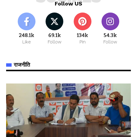
Follow US
248.1k
69.1k
134k
54.3k
Like
Follow
Pin
Follow
राजनीति