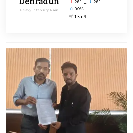
Dehradun
°
°
26
_
26
90%
Heavy Intensity Rain
1 km/h