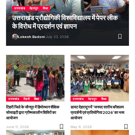
उत्तराखंड
देहरादून
शिक्षा
उत्तराखंड प्रौद्योगिकी विश्वविद्यालय में पेपर लीक
के विरोध में प्रदर्शन एवं ज्ञापन
Lokesh Badoni
July 23, 2026
उत्तराखंड
टिहरी
शिक्षा
उत्तराखंड
देहरादून
शिक्षा
टिहरी जिले के जौनपुर में हिमोत्थान शैक्षिक
डायट देहरादून में ‘जनपद स्तरीय कौशलम
सोसाइटी द्वारा ग्रीष्मकालीन शिविरों का
प्रदर्शनी एवं प्रतियोगिता 2026’ का भव्य
आयोजन
आयोजन
June 11, 2026
May 9, 2026