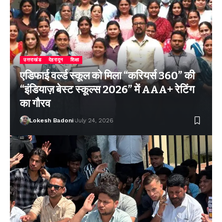
उत्तराखंड
देहरादून
शिक्षा
एडिफाई वर्ल्ड स्कूल को मिला “करियर्स 360” की
“इंडियाज़ बेस्ट स्कूल्स 2026” में AAA+ रेटिंग
का गौरव
Lokesh Badoni
July 24, 2026