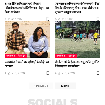
डीआईटी विश्वविद्यालय ने दो दिवसीय
एक साल से लंबित राज्य आंदोलनकारी गणिता
‘दीक्षारंभ 2026’ ओरिएंटेशन कार्यक्रम का
बिष्ट के परिचय पत्र में नाम व पता संशोधन का
किया आयोजन
प्रकरण का हुआ समाधान
August 7, 2026
August 7, 2026
उत्तराखंड
देहरादून
उत्तराखंड
देहरादून
उत्तराखंड में पहली बार श्री श्री वेलबीइंग का
ओलंपस हाई के इंटर-हाउस फुटबॉल टूर्नामेंट
आगमन
में रिग हाउस बना चैंपियन
August 6, 2026
August 5, 2026
Previous
Next
SOCIALS