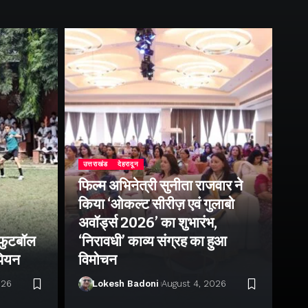
उत्तराखंड
देहरादून
फिल्म अभिनेत्री सुनीता राजवार ने
उत्
किया ‘ओकल्ट सीरीज़ एवं गुलाबो
एक
अवॉर्ड्स 2026’ का शुभारंभ,
आं
 फुटबॉल
‘निरावधी’ काव्य संग्रह का हुआ
पत
ंपियन
विमोचन
प्
026
Lokesh Badoni
August 4, 2026