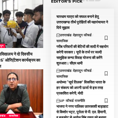
EDITOR'S PICK
चारधाम यात्रा को सफल बनाने हेतु
उत्तराखण्ड तीर्थ पुरोहितों की महापंचायत ने
दिये सुझाव
उत्तराखंड
देहरादून
फीचर्ड
सामाजिक
ादून
गरीब परिवारों की बेटियों की शादी में सहयोग
करेगी सरकार। यूपी के तर्ज पर जल्दी
विद्यालय ने दो दिवसीय
सामुहिक कन्या विवाह योजना की करेंगे
026’ ओरिएंटेशन कार्यक्रम का
शुरुआत। सीएम धामी
न
उत्तराखंड
देहरादून
फीचर्ड
सामाजिक
अयोध्या “सूर्य तिलक” विकसित भारत के
हर संकल्प को अपनी ऊर्जा से इस तरह
प्रकाशित करेगी, मोदी
UP
फीचर्ड
राजनीति
भाजपा ने नगर पालिका उतरकाशी बाड़ाहाट
से किशोर भट्ट, पुरोला से पी. एल. हिमानी,
तराखंड
सामाजिक
व बड़कोट से अतोल सिंह रावत को बनाया