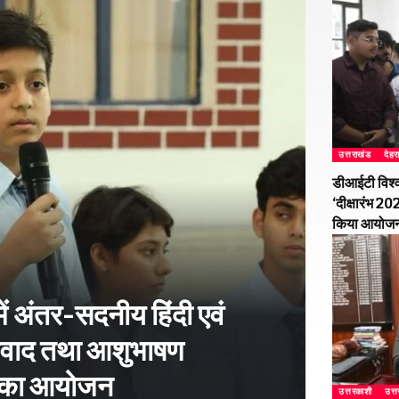
उत्तराखंड
देहर
डीआईटी विश्व
‘दीक्षारंभ 2
किया आयोज
ें अंतर-सदनीय हिंदी एवं
-विवाद तथा आशुभाषण
ं का आयोजन
उत्तरकाशी
उत्