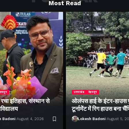
Most Read
ेहरादून
उत्तराखंड
देहरादून
े रचा इतिहास, संस्थान से
ओलंपस हाई के इंटर-हाउस
वविद्यालय
टूर्नामेंट में रिग हाउस बना चै
h Badoni
August 4, 2026
Lokesh Badoni
August 5, 2