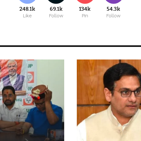
248.1k
69.1k
134k
54.3k
Like
Follow
Pin
Follow