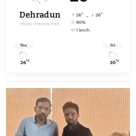
Dehradun
°
°
26
_
26
90%
Heavy Intensity Rain
1 km/h
Thu
Fri
°C
°C
26
30