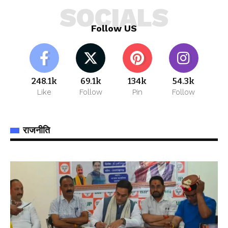
SOCIALS
Follow US
248.1k
69.1k
134k
54.3k
Like
Follow
Pin
Follow
राजनीति