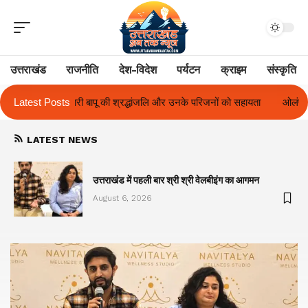
उत्तराखंड
राजनीति
देश-विदेश
पर्यटन
क्राइम
संस्कृति
 और उनके परिजनों को सहायता
Latest Posts
ओलंपस हाई के इंटर-हाउस फुटबॉल टूर्नामेंट में रिग ह
LATEST NEWS
का
उत्तराखंड में पहली बार श्री श्री वेलबीइंग का आगमन
August 6, 2026