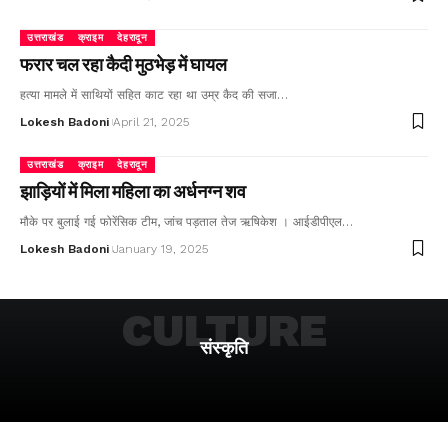
उत्तराखंड
क्राइम
देहरादून
फरार चल रहा कैदी मुठभेड़ में घायल
हत्या मामले में साथियों सहित काट रहा था उम्र कैद की सजा…
Lokesh Badoni
April 21, 2025
उत्तराखंड
क्राइम
देहरादून
झाड़ियों में मिला महिला का अर्धनग्न शव
मौके पर बुलाई गई फोरेंसिक टीम, जांच पड़ताल तेज ऋषिकेश । आईडीपीएल…
Lokesh Badoni
January 19, 2025
CULTURE
संस्कृति