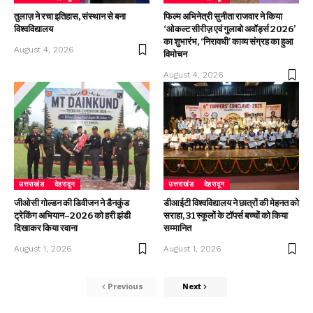
तुलाज़ ने रचा इतिहास, संस्थान से बना
फिल्म अभिनेत्री सुनीता राजवार ने किया
विश्वविद्यालय
‘ओकल्ट सीरीज़ एवं गुलाबो अवॉर्ड्स 2026’
का शुभारंभ, ‘निरावधी’ काव्य संग्रह का हुआ
August 4, 2026
विमोचन
August 4, 2026
उत्तराखंड
देहरादून
उत्तराखंड
देहरादून
जीओसी गोल्डन की डिवीजन ने डैनकुंड
डीआईटी विश्वविद्यालय ने छात्रों की मेहनत को
ट्रेकिंग अभियान–2026 को हरी झंडी
सराहा, 31 स्कूलों के टॉपर्स बच्चों को किया
दिखाकर किया रवाना
सम्मानित
August 1, 2026
August 1, 2026
Previous
Next