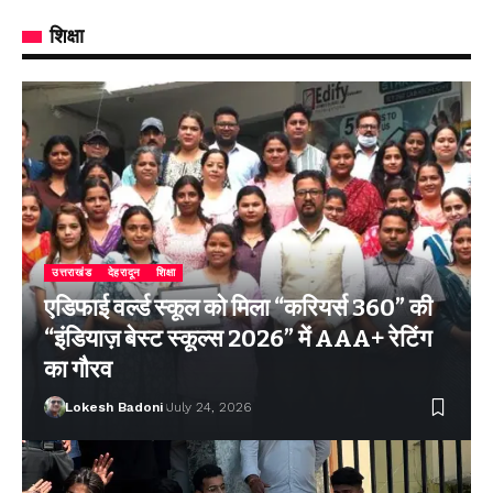
शिक्षा
उत्तराखंड
देहरादून
शिक्षा
एडिफाई वर्ल्ड स्कूल को मिला “करियर्स 360” की
“इंडियाज़ बेस्ट स्कूल्स 2026” में AAA+ रेटिंग
का गौरव
Lokesh Badoni
July 24, 2026