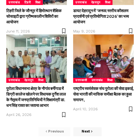
उत्तराखंड
टिहरी
शिक्षा
उत्तराखंड
देहरादून
शिक्षा
टिहरी जिले के जौनपुर में हिमोत्थान शैक्षिक
डायट देहरादून में ‘जनपद स्तरीय कौशलम
सोसाइटी द्वारा ग्रीष्मकालीन शिविरों का
प्रदर्शनी एवं प्रतियोगिता 2026’ का भव्य
आयोजन
आयोजन
June 11, 2026
May 9, 2026
उत्तराखंड
देहरादून
शिक्षा
उत्तरकाशी
उत्तराखंड
शिक्षा
पुरोला विधानसभा क्षेत्र के नौगांव बर्नीगाड में
राष्ट्रीय स्वयंसेवक संघ पुरोला की सेवा इकाई,
डिग्री कालेज खोलने पर विधायक दुर्गेश लाल
सेवा भारती की मासिक समीक्षा बैठक का हुआ
के नैतृत्व में जनप्रतिनिधियों ने शिक्षामंत्री डा.
समापन ,
धन सिंह रावत का जताया आभार
April 10, 2026
April 26, 2026
Previous
Next