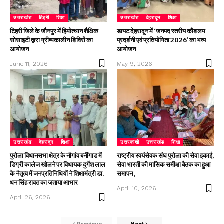
उत्तराखंड
टिहरी
शिक्षा
उत्तराखंड
देहरादून
शिक्षा
टिहरी जिले के जौनपुर में हिमोत्थान शैक्षिक
डायट देहरादून में ‘जनपद स्तरीय कौशलम
सोसाइटी द्वारा ग्रीष्मकालीन शिविरों का
प्रदर्शनी एवं प्रतियोगिता 2026’ का भव्य
आयोजन
आयोजन
June 11, 2026
May 9, 2026
उत्तराखंड
देहरादून
शिक्षा
उत्तरकाशी
उत्तराखंड
शिक्षा
पुरोला विधानसभा क्षेत्र के नौगांव बर्नीगाड में
राष्ट्रीय स्वयंसेवक संघ पुरोला की सेवा इकाई,
डिग्री कालेज खोलने पर विधायक दुर्गेश लाल
सेवा भारती की मासिक समीक्षा बैठक का हुआ
के नैतृत्व में जनप्रतिनिधियों ने शिक्षामंत्री डा.
समापन ,
धन सिंह रावत का जताया आभार
April 10, 2026
April 26, 2026