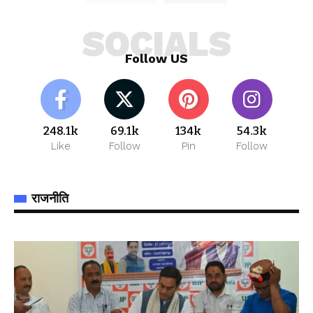
SOCIALS
Follow US
248.1k
69.1k
134k
54.3k
Like
Follow
Pin
Follow
राजनीति