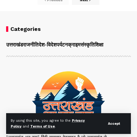
Previous
Next
Categories
उत्तराखंड
राजनीति
देश-विदेश
पर्यटन
क्राइम
संस्कृति
शिक्षा
By using this site, you agree to the
Privacy
Accept
Policy
and
Terms of Use
.