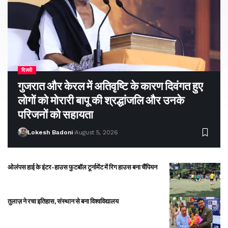
दिल्ली
गुजरात और केरल में अतिवृष्टि के कारण दिवंगत हुए
लोगों को मोरारी बापू की श्रद्धांजलि और उनके
परिजनों को सहायता
Lokesh Badoni
August 5, 2026
ओलंपस हाई के इंटर-हाउस फुटबॉल टूर्नामेंट में रिग हाउस बना चैंपियन
तुलाज़ ने रचा इतिहास, संस्थान से बना विश्वविद्यालय