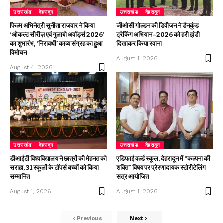
उत्तराखंड
देहरादून
उत्तराखंड
देहरादून
फिल्म अभिनेत्री सुनीता राजवार ने किया
जीओसी गोल्डन की डिवीजन ने डैनकुंड
‘ओकल्ट सीरीज़ एवं गुलाबो अवॉर्ड्स 2026’
ट्रेकिंग अभियान–2026 को हरी झंडी
का शुभारंभ, ‘निरावधी’ काव्य संग्रह का हुआ
दिखाकर किया रवाना
विमोचन
August 1, 2026
August 4, 2026
उत्तराखंड
देहरादून
उत्तराखंड
देहरादून
डीआईटी विश्वविद्यालय ने छात्रों की मेहनत को
एडिफाई वर्ल्ड स्कूल, देहरादून में “कल्पना की
सराहा, 31 स्कूलों के टॉपर्स बच्चों को किया
शक्ति” विषय पर प्रेरणादायक स्टोरीटेलिंग
सम्मानित
सत्र आयोजित
August 1, 2026
August 1, 2026
Previous
Next