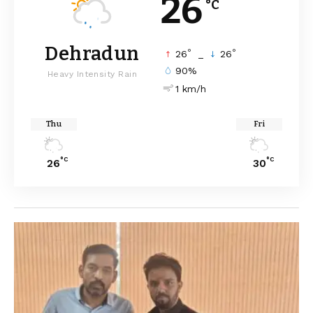
26
°C
Dehradun
°
°
26
_
26
90%
Heavy Intensity Rain
1 km/h
Thu
Fri
°C
°C
26
30