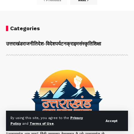
Previous
Next
Categories
उत्तराखंड
राजनीति
देश-विदेश
पर्यटन
क्राइम
संस्कृति
शिक्षा
By using this site, you agree to the
Privacy
Accept
Policy
and
Terms of Use
.