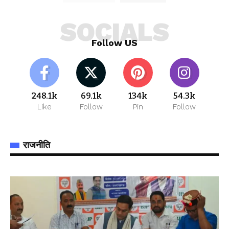
SOCIALS
Follow US
248.1k
69.1k
134k
54.3k
Like
Follow
Pin
Follow
राजनीति