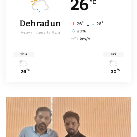
26
°C
Dehradun
°
°
26
_
26
90%
Heavy Intensity Rain
1 km/h
Thu
Fri
°C
°C
26
30