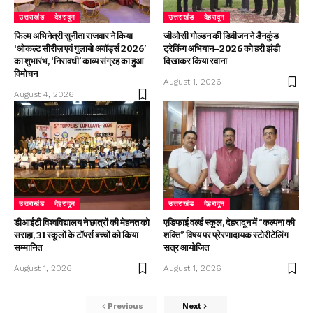
उत्तराखंड
देहरादून
उत्तराखंड
देहरादून
फिल्म अभिनेत्री सुनीता राजवार ने किया
जीओसी गोल्डन की डिवीजन ने डैनकुंड
‘ओकल्ट सीरीज़ एवं गुलाबो अवॉर्ड्स 2026’
ट्रेकिंग अभियान–2026 को हरी झंडी
का शुभारंभ, ‘निरावधी’ काव्य संग्रह का हुआ
दिखाकर किया रवाना
विमोचन
August 1, 2026
August 4, 2026
उत्तराखंड
देहरादून
उत्तराखंड
देहरादून
डीआईटी विश्वविद्यालय ने छात्रों की मेहनत को
एडिफाई वर्ल्ड स्कूल, देहरादून में “कल्पना की
सराहा, 31 स्कूलों के टॉपर्स बच्चों को किया
शक्ति” विषय पर प्रेरणादायक स्टोरीटेलिंग
सम्मानित
सत्र आयोजित
August 1, 2026
August 1, 2026
Previous
Next