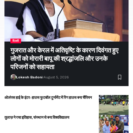
दिल्ली
गुजरात और केरल में अतिवृष्टि के कारण दिवंगत हुए
लोगों को मोरारी बापू की श्रद्धांजलि और उनके
परिजनों को सहायता
Lokesh Badoni
August 5, 2026
ओलंपस हाई के इंटर-हाउस फुटबॉल टूर्नामेंट में रिग हाउस बना चैंपियन
तुलाज़ ने रचा इतिहास, संस्थान से बना विश्वविद्यालय