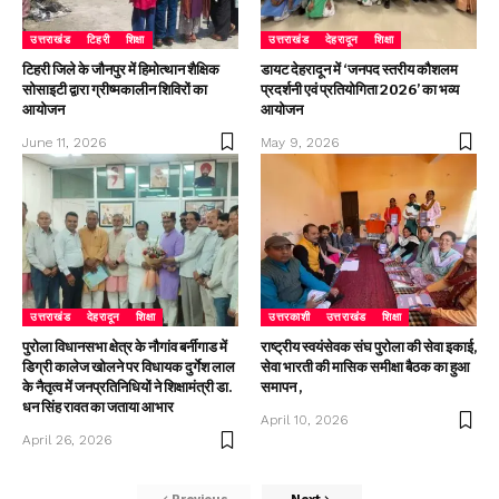
उत्तराखंड
टिहरी
शिक्षा
उत्तराखंड
देहरादून
शिक्षा
टिहरी जिले के जौनपुर में हिमोत्थान शैक्षिक
डायट देहरादून में ‘जनपद स्तरीय कौशलम
सोसाइटी द्वारा ग्रीष्मकालीन शिविरों का
प्रदर्शनी एवं प्रतियोगिता 2026’ का भव्य
आयोजन
आयोजन
June 11, 2026
May 9, 2026
उत्तराखंड
देहरादून
शिक्षा
उत्तरकाशी
उत्तराखंड
शिक्षा
पुरोला विधानसभा क्षेत्र के नौगांव बर्नीगाड में
राष्ट्रीय स्वयंसेवक संघ पुरोला की सेवा इकाई,
डिग्री कालेज खोलने पर विधायक दुर्गेश लाल
सेवा भारती की मासिक समीक्षा बैठक का हुआ
के नैतृत्व में जनप्रतिनिधियों ने शिक्षामंत्री डा.
समापन ,
धन सिंह रावत का जताया आभार
April 10, 2026
April 26, 2026